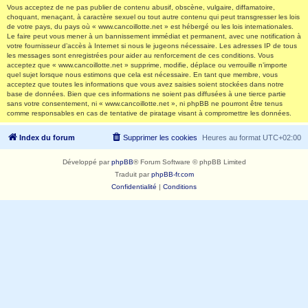
Vous acceptez de ne pas publier de contenu abusif, obscène, vulgaire, diffamatoire,
choquant, menaçant, à caractère sexuel ou tout autre contenu qui peut transgresser les lois
de votre pays, du pays où « www.cancoillotte.net » est hébergé ou les lois internationales.
Le faire peut vous mener à un bannissement immédiat et permanent, avec une notification à
votre fournisseur d’accès à Internet si nous le jugeons nécessaire. Les adresses IP de tous
les messages sont enregistrées pour aider au renforcement de ces conditions. Vous
acceptez que « www.cancoillotte.net » supprime, modifie, déplace ou verrouille n’importe
quel sujet lorsque nous estimons que cela est nécessaire. En tant que membre, vous
acceptez que toutes les informations que vous avez saisies soient stockées dans notre
base de données. Bien que ces informations ne soient pas diffusées à une tierce partie
sans votre consentement, ni « www.cancoillotte.net », ni phpBB ne pourront être tenus
comme responsables en cas de tentative de piratage visant à compromettre les données.
Index du forum
Supprimer les cookies
Heures au format
UTC+02:00
Développé par
phpBB
® Forum Software © phpBB Limited
Traduit par
phpBB-fr.com
Confidentialité
|
Conditions