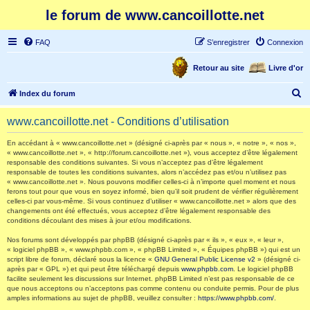
le forum de www.cancoillotte.net
FAQ
S’enregistrer
Connexion
Retour au site
Livre d'or
R
Index du forum
e
www.cancoillotte.net - Conditions d’utilisation
c
h
En accédant à « www.cancoillotte.net » (désigné ci-après par « nous », « notre », « nos »,
« www.cancoillotte.net », « http://forum.cancoillotte.net »), vous acceptez d’être légalement
e
responsable des conditions suivantes. Si vous n’acceptez pas d’être légalement
responsable de toutes les conditions suivantes, alors n’accédez pas et/ou n’utilisez pas
r
« www.cancoillotte.net ». Nous pouvons modifier celles-ci à n’importe quel moment et nous
ferons tout pour que vous en soyez informé, bien qu’il soit prudent de vérifier régulièrement
c
celles-ci par vous-même. Si vous continuez d’utiliser « www.cancoillotte.net » alors que des
h
changements ont été effectués, vous acceptez d’être légalement responsable des
conditions découlant des mises à jour et/ou modifications.
e
Nos forums sont développés par phpBB (désigné ci-après par « ils », « eux », « leur »,
r
« logiciel phpBB », « www.phpbb.com », « phpBB Limited », « Équipes phpBB ») qui est un
script libre de forum, déclaré sous la licence «
GNU General Public License v2
» (désigné ci-
après par « GPL ») et qui peut être téléchargé depuis
www.phpbb.com
. Le logiciel phpBB
facilite seulement les discussions sur Internet. phpBB Limited n’est pas responsable de ce
que nous acceptons ou n’acceptons pas comme contenu ou conduite permis. Pour de plus
amples informations au sujet de phpBB, veuillez consulter :
https://www.phpbb.com/
.