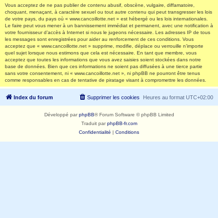
Vous acceptez de ne pas publier de contenu abusif, obscène, vulgaire, diffamatoire,
choquant, menaçant, à caractère sexuel ou tout autre contenu qui peut transgresser les lois
de votre pays, du pays où « www.cancoillotte.net » est hébergé ou les lois internationales.
Le faire peut vous mener à un bannissement immédiat et permanent, avec une notification à
votre fournisseur d’accès à Internet si nous le jugeons nécessaire. Les adresses IP de tous
les messages sont enregistrées pour aider au renforcement de ces conditions. Vous
acceptez que « www.cancoillotte.net » supprime, modifie, déplace ou verrouille n’importe
quel sujet lorsque nous estimons que cela est nécessaire. En tant que membre, vous
acceptez que toutes les informations que vous avez saisies soient stockées dans notre
base de données. Bien que ces informations ne soient pas diffusées à une tierce partie
sans votre consentement, ni « www.cancoillotte.net », ni phpBB ne pourront être tenus
comme responsables en cas de tentative de piratage visant à compromettre les données.
Index du forum
Supprimer les cookies
Heures au format
UTC+02:00
Développé par
phpBB
® Forum Software © phpBB Limited
Traduit par
phpBB-fr.com
Confidentialité
|
Conditions