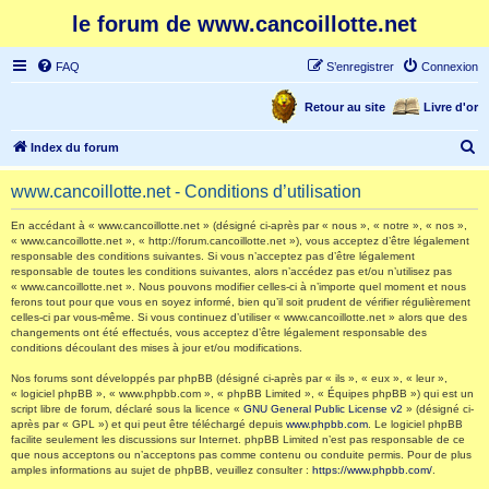
le forum de www.cancoillotte.net
FAQ
S’enregistrer
Connexion
Retour au site
Livre d'or
R
Index du forum
e
www.cancoillotte.net - Conditions d’utilisation
c
h
En accédant à « www.cancoillotte.net » (désigné ci-après par « nous », « notre », « nos »,
« www.cancoillotte.net », « http://forum.cancoillotte.net »), vous acceptez d’être légalement
e
responsable des conditions suivantes. Si vous n’acceptez pas d’être légalement
responsable de toutes les conditions suivantes, alors n’accédez pas et/ou n’utilisez pas
r
« www.cancoillotte.net ». Nous pouvons modifier celles-ci à n’importe quel moment et nous
ferons tout pour que vous en soyez informé, bien qu’il soit prudent de vérifier régulièrement
c
celles-ci par vous-même. Si vous continuez d’utiliser « www.cancoillotte.net » alors que des
h
changements ont été effectués, vous acceptez d’être légalement responsable des
conditions découlant des mises à jour et/ou modifications.
e
Nos forums sont développés par phpBB (désigné ci-après par « ils », « eux », « leur »,
r
« logiciel phpBB », « www.phpbb.com », « phpBB Limited », « Équipes phpBB ») qui est un
script libre de forum, déclaré sous la licence «
GNU General Public License v2
» (désigné ci-
après par « GPL ») et qui peut être téléchargé depuis
www.phpbb.com
. Le logiciel phpBB
facilite seulement les discussions sur Internet. phpBB Limited n’est pas responsable de ce
que nous acceptons ou n’acceptons pas comme contenu ou conduite permis. Pour de plus
amples informations au sujet de phpBB, veuillez consulter :
https://www.phpbb.com/
.