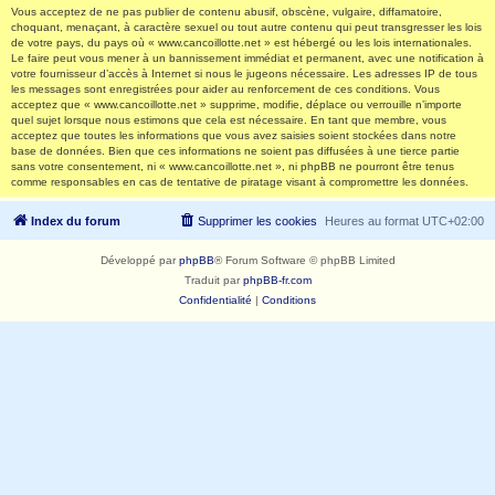
Vous acceptez de ne pas publier de contenu abusif, obscène, vulgaire, diffamatoire,
choquant, menaçant, à caractère sexuel ou tout autre contenu qui peut transgresser les lois
de votre pays, du pays où « www.cancoillotte.net » est hébergé ou les lois internationales.
Le faire peut vous mener à un bannissement immédiat et permanent, avec une notification à
votre fournisseur d’accès à Internet si nous le jugeons nécessaire. Les adresses IP de tous
les messages sont enregistrées pour aider au renforcement de ces conditions. Vous
acceptez que « www.cancoillotte.net » supprime, modifie, déplace ou verrouille n’importe
quel sujet lorsque nous estimons que cela est nécessaire. En tant que membre, vous
acceptez que toutes les informations que vous avez saisies soient stockées dans notre
base de données. Bien que ces informations ne soient pas diffusées à une tierce partie
sans votre consentement, ni « www.cancoillotte.net », ni phpBB ne pourront être tenus
comme responsables en cas de tentative de piratage visant à compromettre les données.
Index du forum
Supprimer les cookies
Heures au format
UTC+02:00
Développé par
phpBB
® Forum Software © phpBB Limited
Traduit par
phpBB-fr.com
Confidentialité
|
Conditions