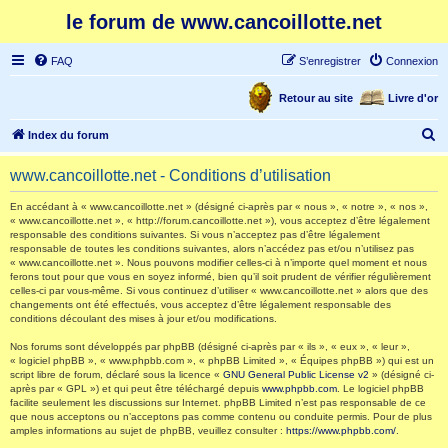
le forum de www.cancoillotte.net
FAQ
S’enregistrer
Connexion
Retour au site
Livre d'or
R
Index du forum
e
www.cancoillotte.net - Conditions d’utilisation
c
h
En accédant à « www.cancoillotte.net » (désigné ci-après par « nous », « notre », « nos »,
« www.cancoillotte.net », « http://forum.cancoillotte.net »), vous acceptez d’être légalement
e
responsable des conditions suivantes. Si vous n’acceptez pas d’être légalement
responsable de toutes les conditions suivantes, alors n’accédez pas et/ou n’utilisez pas
r
« www.cancoillotte.net ». Nous pouvons modifier celles-ci à n’importe quel moment et nous
ferons tout pour que vous en soyez informé, bien qu’il soit prudent de vérifier régulièrement
c
celles-ci par vous-même. Si vous continuez d’utiliser « www.cancoillotte.net » alors que des
h
changements ont été effectués, vous acceptez d’être légalement responsable des
conditions découlant des mises à jour et/ou modifications.
e
Nos forums sont développés par phpBB (désigné ci-après par « ils », « eux », « leur »,
r
« logiciel phpBB », « www.phpbb.com », « phpBB Limited », « Équipes phpBB ») qui est un
script libre de forum, déclaré sous la licence «
GNU General Public License v2
» (désigné ci-
après par « GPL ») et qui peut être téléchargé depuis
www.phpbb.com
. Le logiciel phpBB
facilite seulement les discussions sur Internet. phpBB Limited n’est pas responsable de ce
que nous acceptons ou n’acceptons pas comme contenu ou conduite permis. Pour de plus
amples informations au sujet de phpBB, veuillez consulter :
https://www.phpbb.com/
.