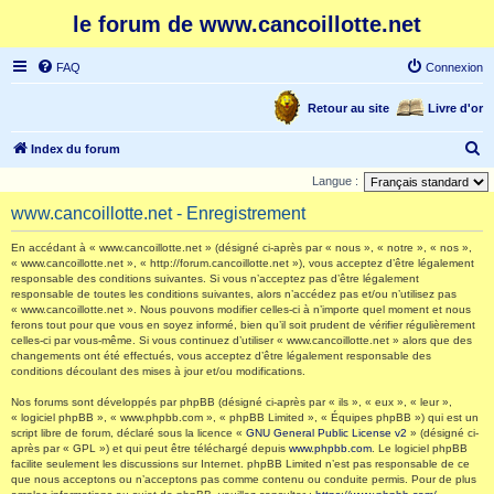
le forum de www.cancoillotte.net
FAQ
Connexion
Retour au site
Livre d'or
R
Index du forum
e
Langue :
c
www.cancoillotte.net - Enregistrement
h
En accédant à « www.cancoillotte.net » (désigné ci-après par « nous », « notre », « nos »,
e
« www.cancoillotte.net », « http://forum.cancoillotte.net »), vous acceptez d’être légalement
responsable des conditions suivantes. Si vous n’acceptez pas d’être légalement
r
responsable de toutes les conditions suivantes, alors n’accédez pas et/ou n’utilisez pas
c
« www.cancoillotte.net ». Nous pouvons modifier celles-ci à n’importe quel moment et nous
ferons tout pour que vous en soyez informé, bien qu’il soit prudent de vérifier régulièrement
h
celles-ci par vous-même. Si vous continuez d’utiliser « www.cancoillotte.net » alors que des
changements ont été effectués, vous acceptez d’être légalement responsable des
e
conditions découlant des mises à jour et/ou modifications.
r
Nos forums sont développés par phpBB (désigné ci-après par « ils », « eux », « leur »,
« logiciel phpBB », « www.phpbb.com », « phpBB Limited », « Équipes phpBB ») qui est un
script libre de forum, déclaré sous la licence «
GNU General Public License v2
» (désigné ci-
après par « GPL ») et qui peut être téléchargé depuis
www.phpbb.com
. Le logiciel phpBB
facilite seulement les discussions sur Internet. phpBB Limited n’est pas responsable de ce
que nous acceptons ou n’acceptons pas comme contenu ou conduite permis. Pour de plus