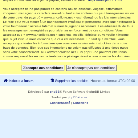
amples informations au sujet de phpBB, veuillez consulter :
https://www.phpbb.com/
.
Vous acceptez de ne pas publier de contenu abusif, obscène, vulgaire, diffamatoire,
choquant, menaçant, à caractère sexuel ou tout autre contenu qui peut transgresser les lois
de votre pays, du pays où « www.cancoillotte.net » est hébergé ou les lois internationales.
Le faire peut vous mener à un bannissement immédiat et permanent, avec une notification à
votre fournisseur d’accès à Internet si nous le jugeons nécessaire. Les adresses IP de tous
les messages sont enregistrées pour aider au renforcement de ces conditions. Vous
acceptez que « www.cancoillotte.net » supprime, modifie, déplace ou verrouille n’importe
quel sujet lorsque nous estimons que cela est nécessaire. En tant que membre, vous
acceptez que toutes les informations que vous avez saisies soient stockées dans notre
base de données. Bien que ces informations ne soient pas diffusées à une tierce partie
sans votre consentement, ni « www.cancoillotte.net », ni phpBB ne pourront être tenus
comme responsables en cas de tentative de piratage visant à compromettre les données.
Index du forum
Supprimer les cookies
Heures au format
UTC+02:00
Développé par
phpBB
® Forum Software © phpBB Limited
Traduit par
phpBB-fr.com
Confidentialité
|
Conditions