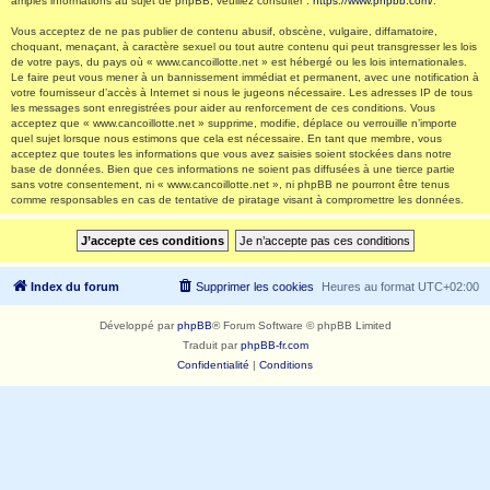
amples informations au sujet de phpBB, veuillez consulter :
https://www.phpbb.com/
.
Vous acceptez de ne pas publier de contenu abusif, obscène, vulgaire, diffamatoire,
choquant, menaçant, à caractère sexuel ou tout autre contenu qui peut transgresser les lois
de votre pays, du pays où « www.cancoillotte.net » est hébergé ou les lois internationales.
Le faire peut vous mener à un bannissement immédiat et permanent, avec une notification à
votre fournisseur d’accès à Internet si nous le jugeons nécessaire. Les adresses IP de tous
les messages sont enregistrées pour aider au renforcement de ces conditions. Vous
acceptez que « www.cancoillotte.net » supprime, modifie, déplace ou verrouille n’importe
quel sujet lorsque nous estimons que cela est nécessaire. En tant que membre, vous
acceptez que toutes les informations que vous avez saisies soient stockées dans notre
base de données. Bien que ces informations ne soient pas diffusées à une tierce partie
sans votre consentement, ni « www.cancoillotte.net », ni phpBB ne pourront être tenus
comme responsables en cas de tentative de piratage visant à compromettre les données.
Index du forum
Supprimer les cookies
Heures au format
UTC+02:00
Développé par
phpBB
® Forum Software © phpBB Limited
Traduit par
phpBB-fr.com
Confidentialité
|
Conditions