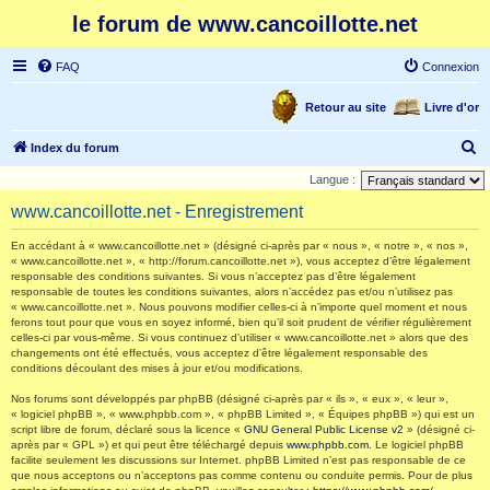
le forum de www.cancoillotte.net
FAQ
Connexion
Retour au site
Livre d'or
R
Index du forum
e
Langue :
c
www.cancoillotte.net - Enregistrement
h
En accédant à « www.cancoillotte.net » (désigné ci-après par « nous », « notre », « nos »,
e
« www.cancoillotte.net », « http://forum.cancoillotte.net »), vous acceptez d’être légalement
responsable des conditions suivantes. Si vous n’acceptez pas d’être légalement
r
responsable de toutes les conditions suivantes, alors n’accédez pas et/ou n’utilisez pas
c
« www.cancoillotte.net ». Nous pouvons modifier celles-ci à n’importe quel moment et nous
ferons tout pour que vous en soyez informé, bien qu’il soit prudent de vérifier régulièrement
h
celles-ci par vous-même. Si vous continuez d’utiliser « www.cancoillotte.net » alors que des
changements ont été effectués, vous acceptez d’être légalement responsable des
e
conditions découlant des mises à jour et/ou modifications.
r
Nos forums sont développés par phpBB (désigné ci-après par « ils », « eux », « leur »,
« logiciel phpBB », « www.phpbb.com », « phpBB Limited », « Équipes phpBB ») qui est un
script libre de forum, déclaré sous la licence «
GNU General Public License v2
» (désigné ci-
après par « GPL ») et qui peut être téléchargé depuis
www.phpbb.com
. Le logiciel phpBB
facilite seulement les discussions sur Internet. phpBB Limited n’est pas responsable de ce
que nous acceptons ou n’acceptons pas comme contenu ou conduite permis. Pour de plus