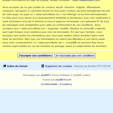
amples informations au sujet de phpBB, veuillez consulter :
https://www.phpbb.com/
.
Vous acceptez de ne pas publier de contenu abusif, obscène, vulgaire, diffamatoire,
choquant, menaçant, à caractère sexuel ou tout autre contenu qui peut transgresser les lois
de votre pays, du pays où « www.cancoillotte.net » est hébergé ou les lois internationales.
Le faire peut vous mener à un bannissement immédiat et permanent, avec une notification à
votre fournisseur d’accès à Internet si nous le jugeons nécessaire. Les adresses IP de tous
les messages sont enregistrées pour aider au renforcement de ces conditions. Vous
acceptez que « www.cancoillotte.net » supprime, modifie, déplace ou verrouille n’importe
quel sujet lorsque nous estimons que cela est nécessaire. En tant que membre, vous
acceptez que toutes les informations que vous avez saisies soient stockées dans notre
base de données. Bien que ces informations ne soient pas diffusées à une tierce partie
sans votre consentement, ni « www.cancoillotte.net », ni phpBB ne pourront être tenus
comme responsables en cas de tentative de piratage visant à compromettre les données.
Index du forum
Supprimer les cookies
Heures au format
UTC+02:00
Développé par
phpBB
® Forum Software © phpBB Limited
Traduit par
phpBB-fr.com
Confidentialité
|
Conditions