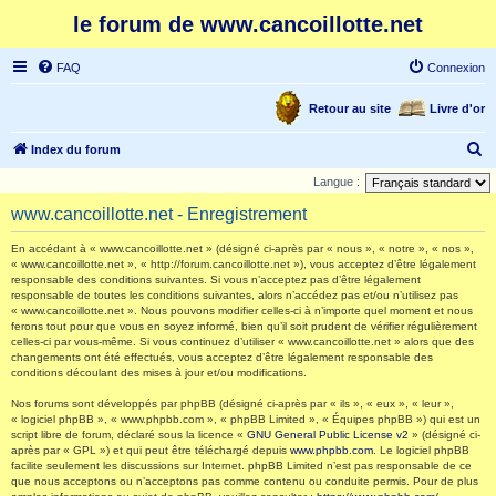
le forum de www.cancoillotte.net
FAQ
Connexion
Retour au site
Livre d'or
R
Index du forum
e
Langue :
c
www.cancoillotte.net - Enregistrement
h
En accédant à « www.cancoillotte.net » (désigné ci-après par « nous », « notre », « nos »,
e
« www.cancoillotte.net », « http://forum.cancoillotte.net »), vous acceptez d’être légalement
responsable des conditions suivantes. Si vous n’acceptez pas d’être légalement
r
responsable de toutes les conditions suivantes, alors n’accédez pas et/ou n’utilisez pas
c
« www.cancoillotte.net ». Nous pouvons modifier celles-ci à n’importe quel moment et nous
ferons tout pour que vous en soyez informé, bien qu’il soit prudent de vérifier régulièrement
h
celles-ci par vous-même. Si vous continuez d’utiliser « www.cancoillotte.net » alors que des
changements ont été effectués, vous acceptez d’être légalement responsable des
e
conditions découlant des mises à jour et/ou modifications.
r
Nos forums sont développés par phpBB (désigné ci-après par « ils », « eux », « leur »,
« logiciel phpBB », « www.phpbb.com », « phpBB Limited », « Équipes phpBB ») qui est un
script libre de forum, déclaré sous la licence «
GNU General Public License v2
» (désigné ci-
après par « GPL ») et qui peut être téléchargé depuis
www.phpbb.com
. Le logiciel phpBB
facilite seulement les discussions sur Internet. phpBB Limited n’est pas responsable de ce
que nous acceptons ou n’acceptons pas comme contenu ou conduite permis. Pour de plus