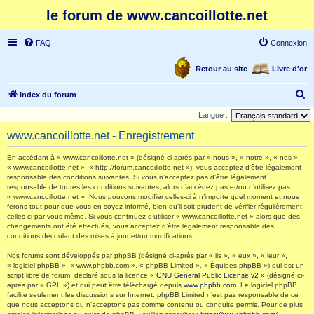
le forum de www.cancoillotte.net
FAQ
Connexion
Retour au site
Livre d'or
R
Index du forum
e
Langue :
c
www.cancoillotte.net - Enregistrement
h
En accédant à « www.cancoillotte.net » (désigné ci-après par « nous », « notre », « nos »,
e
« www.cancoillotte.net », « http://forum.cancoillotte.net »), vous acceptez d’être légalement
responsable des conditions suivantes. Si vous n’acceptez pas d’être légalement
r
responsable de toutes les conditions suivantes, alors n’accédez pas et/ou n’utilisez pas
c
« www.cancoillotte.net ». Nous pouvons modifier celles-ci à n’importe quel moment et nous
ferons tout pour que vous en soyez informé, bien qu’il soit prudent de vérifier régulièrement
h
celles-ci par vous-même. Si vous continuez d’utiliser « www.cancoillotte.net » alors que des
changements ont été effectués, vous acceptez d’être légalement responsable des
e
conditions découlant des mises à jour et/ou modifications.
r
Nos forums sont développés par phpBB (désigné ci-après par « ils », « eux », « leur »,
« logiciel phpBB », « www.phpbb.com », « phpBB Limited », « Équipes phpBB ») qui est un
script libre de forum, déclaré sous la licence «
GNU General Public License v2
» (désigné ci-
après par « GPL ») et qui peut être téléchargé depuis
www.phpbb.com
. Le logiciel phpBB
facilite seulement les discussions sur Internet. phpBB Limited n’est pas responsable de ce
que nous acceptons ou n’acceptons pas comme contenu ou conduite permis. Pour de plus