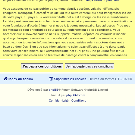
amples informations au sujet de phpBB, veuillez consulter :
https://www.phpbb.com/
.
Vous acceptez de ne pas publier de contenu abusif, obscène, vulgaire, diffamatoire,
choquant, menaçant, à caractère sexuel ou tout autre contenu qui peut transgresser les lois
de votre pays, du pays où « www.cancoillotte.net » est hébergé ou les lois internationales.
Le faire peut vous mener à un bannissement immédiat et permanent, avec une notification à
votre fournisseur d’accès à Internet si nous le jugeons nécessaire. Les adresses IP de tous
les messages sont enregistrées pour aider au renforcement de ces conditions. Vous
acceptez que « www.cancoillotte.net » supprime, modifie, déplace ou verrouille n’importe
quel sujet lorsque nous estimons que cela est nécessaire. En tant que membre, vous
acceptez que toutes les informations que vous avez saisies soient stockées dans notre
base de données. Bien que ces informations ne soient pas diffusées à une tierce partie
sans votre consentement, ni « www.cancoillotte.net », ni phpBB ne pourront être tenus
comme responsables en cas de tentative de piratage visant à compromettre les données.
Index du forum
Supprimer les cookies
Heures au format
UTC+02:00
Développé par
phpBB
® Forum Software © phpBB Limited
Traduit par
phpBB-fr.com
Confidentialité
|
Conditions