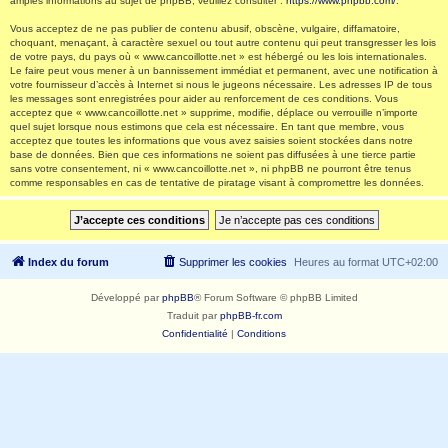
amples informations au sujet de phpBB, veuillez consulter :
https://www.phpbb.com/
.
Vous acceptez de ne pas publier de contenu abusif, obscène, vulgaire, diffamatoire,
choquant, menaçant, à caractère sexuel ou tout autre contenu qui peut transgresser les lois
de votre pays, du pays où « www.cancoillotte.net » est hébergé ou les lois internationales.
Le faire peut vous mener à un bannissement immédiat et permanent, avec une notification à
votre fournisseur d’accès à Internet si nous le jugeons nécessaire. Les adresses IP de tous
les messages sont enregistrées pour aider au renforcement de ces conditions. Vous
acceptez que « www.cancoillotte.net » supprime, modifie, déplace ou verrouille n’importe
quel sujet lorsque nous estimons que cela est nécessaire. En tant que membre, vous
acceptez que toutes les informations que vous avez saisies soient stockées dans notre
base de données. Bien que ces informations ne soient pas diffusées à une tierce partie
sans votre consentement, ni « www.cancoillotte.net », ni phpBB ne pourront être tenus
comme responsables en cas de tentative de piratage visant à compromettre les données.
Index du forum
Supprimer les cookies
Heures au format
UTC+02:00
Développé par
phpBB
® Forum Software © phpBB Limited
Traduit par
phpBB-fr.com
Confidentialité
|
Conditions