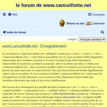
le forum de www.cancoillotte.net
FAQ
Connexion
Retour au site
Livre d'or
R
Index du forum
e
Langue :
c
www.cancoillotte.net - Enregistrement
h
En accédant à « www.cancoillotte.net » (désigné ci-après par « nous », « notre », « nos »,
e
« www.cancoillotte.net », « http://forum.cancoillotte.net »), vous acceptez d’être légalement
responsable des conditions suivantes. Si vous n’acceptez pas d’être légalement
r
responsable de toutes les conditions suivantes, alors n’accédez pas et/ou n’utilisez pas
c
« www.cancoillotte.net ». Nous pouvons modifier celles-ci à n’importe quel moment et nous
ferons tout pour que vous en soyez informé, bien qu’il soit prudent de vérifier régulièrement
h
celles-ci par vous-même. Si vous continuez d’utiliser « www.cancoillotte.net » alors que des
changements ont été effectués, vous acceptez d’être légalement responsable des
e
conditions découlant des mises à jour et/ou modifications.
r
Nos forums sont développés par phpBB (désigné ci-après par « ils », « eux », « leur »,
« logiciel phpBB », « www.phpbb.com », « phpBB Limited », « Équipes phpBB ») qui est un
script libre de forum, déclaré sous la licence «
GNU General Public License v2
» (désigné ci-
après par « GPL ») et qui peut être téléchargé depuis
www.phpbb.com
. Le logiciel phpBB
facilite seulement les discussions sur Internet. phpBB Limited n’est pas responsable de ce
que nous acceptons ou n’acceptons pas comme contenu ou conduite permis. Pour de plus