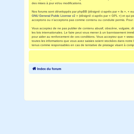
des mises à jour et/ou modifications.
Nos forums sont développés par phpBB (désigné ci-après par « ils », « eux
GNU General Public License v2
» (désigné ci-après par « GPL ») et qui p
acceptons ou n’acceptons pas comme contenu ou conduite permis. Pour de
Vous acceptez de ne pas publier de contenu abusif, obscène, vulgaire, di
les lois internationales. Le faire peut vous mener à un bannissement immé
pour aider au renforcement de ces conditions. Vous acceptez que « www.ca
toutes les informations que vous avez saisies soient stockées dans notre
tenus comme responsables en cas de tentative de piratage visant à comp
Index du forum