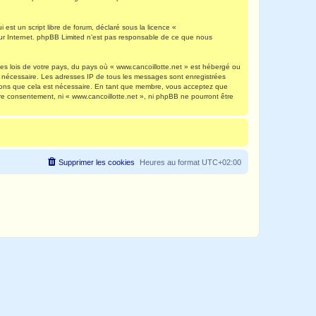
est un script libre de forum, déclaré sous la licence «
 sur Internet. phpBB Limited n’est pas responsable de ce que nous
es lois de votre pays, du pays où « www.cancoillotte.net » est hébergé ou
ns nécessaire. Les adresses IP de tous les messages sont enregistrées
timons que cela est nécessaire. En tant que membre, vous acceptez que
re consentement, ni « www.cancoillotte.net », ni phpBB ne pourront être
Supprimer les cookies
Heures au format
UTC+02:00