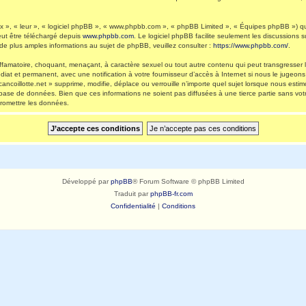
 », « leur », « logiciel phpBB », « www.phpbb.com », « phpBB Limited », « Équipes phpBB ») qui 
eut être téléchargé depuis
www.phpbb.com
. Le logiciel phpBB facilite seulement les discussions
 plus amples informations au sujet de phpBB, veuillez consulter :
https://www.phpbb.com/
.
ffamatoire, choquant, menaçant, à caractère sexuel ou tout autre contenu qui peut transgresser l
diat et permanent, avec une notification à votre fournisseur d’accès à Internet si nous le jugeo
ncoillotte.net » supprime, modifie, déplace ou verrouille n’importe quel sujet lorsque nous es
 base de données. Bien que ces informations ne soient pas diffusées à une tierce partie sans vot
romettre les données.
Développé par
phpBB
® Forum Software © phpBB Limited
Traduit par
phpBB-fr.com
Confidentialité
|
Conditions