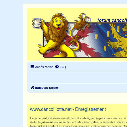
Accès rapide
FAQ
Index du forum
www.cancoillotte.net - Enregistrement
En accédant à « www.cancoillotte.net » (désigné ci-après par « nous », « n
d’être légalement responsable de toutes les conditions suivantes, alors n
bien qu’il soit prudent de vérifier régulièrement celles-ci par vous-même.