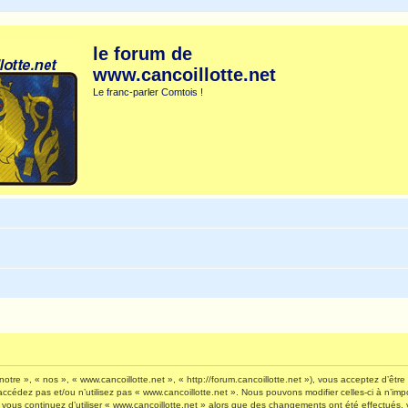
le forum de
www.cancoillotte.net
Le franc-parler Comtois !
otre », « nos », « www.cancoillotte.net », « http://forum.cancoillotte.net »), vous acceptez d’êt
’accédez pas et/ou n’utilisez pas « www.cancoillotte.net ». Nous pouvons modifier celles-ci à n’i
 Si vous continuez d’utiliser « www.cancoillotte.net » alors que des changements ont été effectué