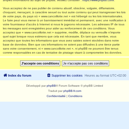
amples informations au sujet de phpBB, veuillez consulter :
https://www.phpbb.com/
.
Vous acceptez de ne pas publier de contenu abusif, obscène, vulgaire, diffamatoire,
choquant, menaçant, à caractère sexuel ou tout autre contenu qui peut transgresser les lois
de votre pays, du pays où « www.cancoillotte.net » est hébergé ou les lois internationales.
Le faire peut vous mener à un bannissement immédiat et permanent, avec une notification à
votre fournisseur d’accès à Internet si nous le jugeons nécessaire. Les adresses IP de tous
les messages sont enregistrées pour aider au renforcement de ces conditions. Vous
acceptez que « www.cancoillotte.net » supprime, modifie, déplace ou verrouille n’importe
quel sujet lorsque nous estimons que cela est nécessaire. En tant que membre, vous
acceptez que toutes les informations que vous avez saisies soient stockées dans notre
base de données. Bien que ces informations ne soient pas diffusées à une tierce partie
sans votre consentement, ni « www.cancoillotte.net », ni phpBB ne pourront être tenus
comme responsables en cas de tentative de piratage visant à compromettre les données.
Index du forum
Supprimer les cookies
Heures au format
UTC+02:00
Développé par
phpBB
® Forum Software © phpBB Limited
Traduit par
phpBB-fr.com
Confidentialité
|
Conditions