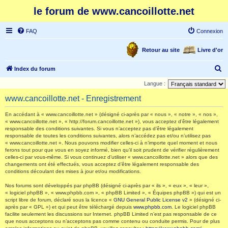
le forum de www.cancoillotte.net
FAQ
Connexion
Retour au site
Livre d'or
R
Index du forum
e
Langue :
c
www.cancoillotte.net - Enregistrement
h
En accédant à « www.cancoillotte.net » (désigné ci-après par « nous », « notre », « nos »,
e
« www.cancoillotte.net », « http://forum.cancoillotte.net »), vous acceptez d’être légalement
responsable des conditions suivantes. Si vous n’acceptez pas d’être légalement
r
responsable de toutes les conditions suivantes, alors n’accédez pas et/ou n’utilisez pas
c
« www.cancoillotte.net ». Nous pouvons modifier celles-ci à n’importe quel moment et nous
ferons tout pour que vous en soyez informé, bien qu’il soit prudent de vérifier régulièrement
h
celles-ci par vous-même. Si vous continuez d’utiliser « www.cancoillotte.net » alors que des
changements ont été effectués, vous acceptez d’être légalement responsable des
e
conditions découlant des mises à jour et/ou modifications.
r
Nos forums sont développés par phpBB (désigné ci-après par « ils », « eux », « leur »,
« logiciel phpBB », « www.phpbb.com », « phpBB Limited », « Équipes phpBB ») qui est un
script libre de forum, déclaré sous la licence «
GNU General Public License v2
» (désigné ci-
après par « GPL ») et qui peut être téléchargé depuis
www.phpbb.com
. Le logiciel phpBB
facilite seulement les discussions sur Internet. phpBB Limited n’est pas responsable de ce
que nous acceptons ou n’acceptons pas comme contenu ou conduite permis. Pour de plus