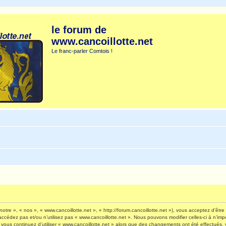
le forum de
www.cancoillotte.net
Le franc-parler Comtois !
otre », « nos », « www.cancoillotte.net », « http://forum.cancoillotte.net »), vous acceptez d’êt
’accédez pas et/ou n’utilisez pas « www.cancoillotte.net ». Nous pouvons modifier celles-ci à n’i
 Si vous continuez d’utiliser « www.cancoillotte.net » alors que des changements ont été effectué