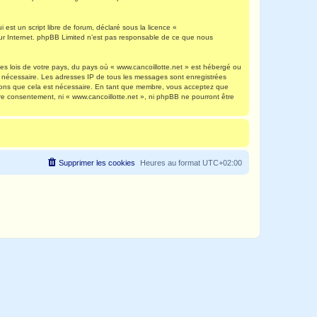
est un script libre de forum, déclaré sous la licence «
 sur Internet. phpBB Limited n’est pas responsable de ce que nous
es lois de votre pays, du pays où « www.cancoillotte.net » est hébergé ou
ns nécessaire. Les adresses IP de tous les messages sont enregistrées
timons que cela est nécessaire. En tant que membre, vous acceptez que
re consentement, ni « www.cancoillotte.net », ni phpBB ne pourront être
Supprimer les cookies
Heures au format
UTC+02:00