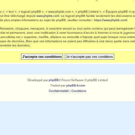
 », « leur », « logiciel phpBB », « www.phpbb.com », « phpBB Limited », « Équipes phpBB ») qui 
eut être téléchargé depuis
www.phpbb.com
. Le logiciel phpBB facilite seulement les discussions
 plus amples informations au sujet de phpBB, veuillez consulter :
https://www.phpbb.com/
.
ffamatoire, choquant, menaçant, à caractère sexuel ou tout autre contenu qui peut transgresser l
diat et permanent, avec une notification à votre fournisseur d’accès à Internet si nous le jugeo
ncoillotte.net » supprime, modifie, déplace ou verrouille n’importe quel sujet lorsque nous es
 base de données. Bien que ces informations ne soient pas diffusées à une tierce partie sans vot
romettre les données.
Développé par
phpBB
® Forum Software © phpBB Limited
Traduit par
phpBB-fr.com
Confidentialité
|
Conditions