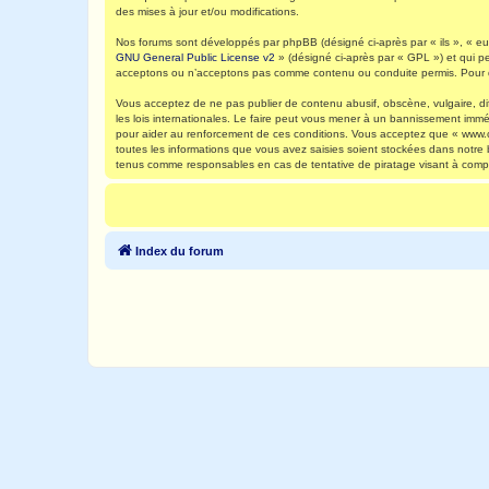
des mises à jour et/ou modifications.
Nos forums sont développés par phpBB (désigné ci-après par « ils », « eux
GNU General Public License v2
» (désigné ci-après par « GPL ») et qui p
acceptons ou n’acceptons pas comme contenu ou conduite permis. Pour de
Vous acceptez de ne pas publier de contenu abusif, obscène, vulgaire, di
les lois internationales. Le faire peut vous mener à un bannissement immé
pour aider au renforcement de ces conditions. Vous acceptez que « www.ca
toutes les informations que vous avez saisies soient stockées dans notre
tenus comme responsables en cas de tentative de piratage visant à comp
Index du forum