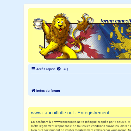
Accès rapide
FAQ
Index du forum
www.cancoillotte.net - Enregistrement
En accédant à « www.cancoillotte.net » (désigné ci-après par « nous », « n
d’être légalement responsable de toutes les conditions suivantes, alors n
bien qu’il soit prudent de vérifier régulièrement celles-ci par vous-même.