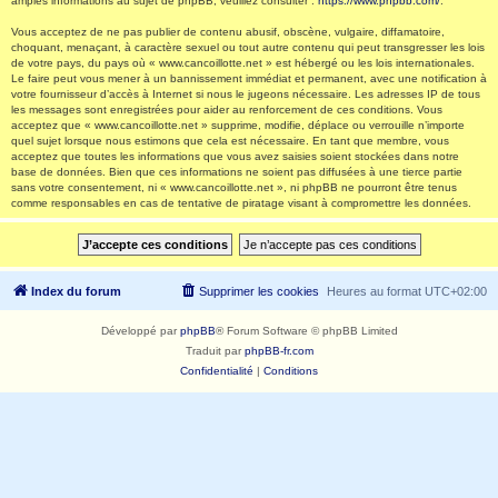
amples informations au sujet de phpBB, veuillez consulter :
https://www.phpbb.com/
.
Vous acceptez de ne pas publier de contenu abusif, obscène, vulgaire, diffamatoire,
choquant, menaçant, à caractère sexuel ou tout autre contenu qui peut transgresser les lois
de votre pays, du pays où « www.cancoillotte.net » est hébergé ou les lois internationales.
Le faire peut vous mener à un bannissement immédiat et permanent, avec une notification à
votre fournisseur d’accès à Internet si nous le jugeons nécessaire. Les adresses IP de tous
les messages sont enregistrées pour aider au renforcement de ces conditions. Vous
acceptez que « www.cancoillotte.net » supprime, modifie, déplace ou verrouille n’importe
quel sujet lorsque nous estimons que cela est nécessaire. En tant que membre, vous
acceptez que toutes les informations que vous avez saisies soient stockées dans notre
base de données. Bien que ces informations ne soient pas diffusées à une tierce partie
sans votre consentement, ni « www.cancoillotte.net », ni phpBB ne pourront être tenus
comme responsables en cas de tentative de piratage visant à compromettre les données.
Index du forum
Supprimer les cookies
Heures au format
UTC+02:00
Développé par
phpBB
® Forum Software © phpBB Limited
Traduit par
phpBB-fr.com
Confidentialité
|
Conditions