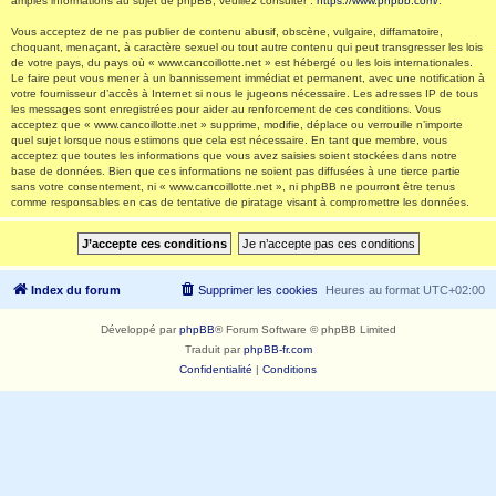
amples informations au sujet de phpBB, veuillez consulter :
https://www.phpbb.com/
.
Vous acceptez de ne pas publier de contenu abusif, obscène, vulgaire, diffamatoire,
choquant, menaçant, à caractère sexuel ou tout autre contenu qui peut transgresser les lois
de votre pays, du pays où « www.cancoillotte.net » est hébergé ou les lois internationales.
Le faire peut vous mener à un bannissement immédiat et permanent, avec une notification à
votre fournisseur d’accès à Internet si nous le jugeons nécessaire. Les adresses IP de tous
les messages sont enregistrées pour aider au renforcement de ces conditions. Vous
acceptez que « www.cancoillotte.net » supprime, modifie, déplace ou verrouille n’importe
quel sujet lorsque nous estimons que cela est nécessaire. En tant que membre, vous
acceptez que toutes les informations que vous avez saisies soient stockées dans notre
base de données. Bien que ces informations ne soient pas diffusées à une tierce partie
sans votre consentement, ni « www.cancoillotte.net », ni phpBB ne pourront être tenus
comme responsables en cas de tentative de piratage visant à compromettre les données.
Index du forum
Supprimer les cookies
Heures au format
UTC+02:00
Développé par
phpBB
® Forum Software © phpBB Limited
Traduit par
phpBB-fr.com
Confidentialité
|
Conditions