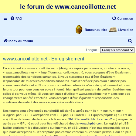
le forum de www.cancoillotte.net
FAQ
Connexion
Retour au site
Livre d'or
R
Index du forum
e
Langue :
c
www.cancoillotte.net - Enregistrement
h
En accédant à « www.cancoillotte.net » (désigné ci-après par « nous », « notre », « nos »,
e
« www.cancoillotte.net », « http://forum.cancoillotte.net »), vous acceptez d’être légalement
responsable des conditions suivantes. Si vous n’acceptez pas d’être légalement
r
responsable de toutes les conditions suivantes, alors n’accédez pas et/ou n’utilisez pas
c
« www.cancoillotte.net ». Nous pouvons modifier celles-ci à n’importe quel moment et nous
ferons tout pour que vous en soyez informé, bien qu’il soit prudent de vérifier régulièrement
h
celles-ci par vous-même. Si vous continuez d’utiliser « www.cancoillotte.net » alors que des
changements ont été effectués, vous acceptez d’être légalement responsable des
e
conditions découlant des mises à jour et/ou modifications.
r
Nos forums sont développés par phpBB (désigné ci-après par « ils », « eux », « leur »,
« logiciel phpBB », « www.phpbb.com », « phpBB Limited », « Équipes phpBB ») qui est un
script libre de forum, déclaré sous la licence «
GNU General Public License v2
» (désigné ci-
après par « GPL ») et qui peut être téléchargé depuis
www.phpbb.com
. Le logiciel phpBB
facilite seulement les discussions sur Internet. phpBB Limited n’est pas responsable de ce
que nous acceptons ou n’acceptons pas comme contenu ou conduite permis. Pour de plus