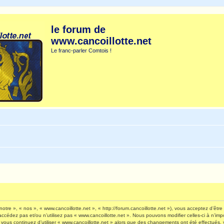
le forum de
www.cancoillotte.net
Le franc-parler Comtois !
otre », « nos », « www.cancoillotte.net », « http://forum.cancoillotte.net »), vous acceptez d’êt
’accédez pas et/ou n’utilisez pas « www.cancoillotte.net ». Nous pouvons modifier celles-ci à n’i
 Si vous continuez d’utiliser « www.cancoillotte.net » alors que des changements ont été effectué