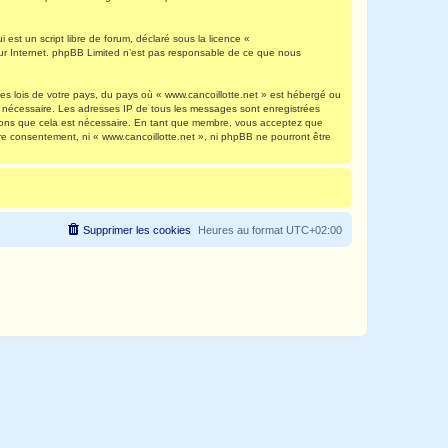
est un script libre de forum, déclaré sous la licence «
 sur Internet. phpBB Limited n’est pas responsable de ce que nous
es lois de votre pays, du pays où « www.cancoillotte.net » est hébergé ou
ns nécessaire. Les adresses IP de tous les messages sont enregistrées
timons que cela est nécessaire. En tant que membre, vous acceptez que
re consentement, ni « www.cancoillotte.net », ni phpBB ne pourront être
Supprimer les cookies
Heures au format
UTC+02:00