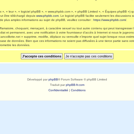
 », « leur », « logiciel phpBB », « www.phpbb.com », « phpBB Limited », « Équipes phpBB ») qui 
eut être téléchargé depuis
www.phpbb.com
. Le logiciel phpBB facilite seulement les discussions
 plus amples informations au sujet de phpBB, veuillez consulter :
https://www.phpbb.com/
.
ffamatoire, choquant, menaçant, à caractère sexuel ou tout autre contenu qui peut transgresser l
diat et permanent, avec une notification à votre fournisseur d’accès à Internet si nous le jugeo
ncoillotte.net » supprime, modifie, déplace ou verrouille n’importe quel sujet lorsque nous es
 base de données. Bien que ces informations ne soient pas diffusées à une tierce partie sans vot
romettre les données.
Développé par
phpBB
® Forum Software © phpBB Limited
Traduit par
phpBB-fr.com
Confidentialité
|
Conditions