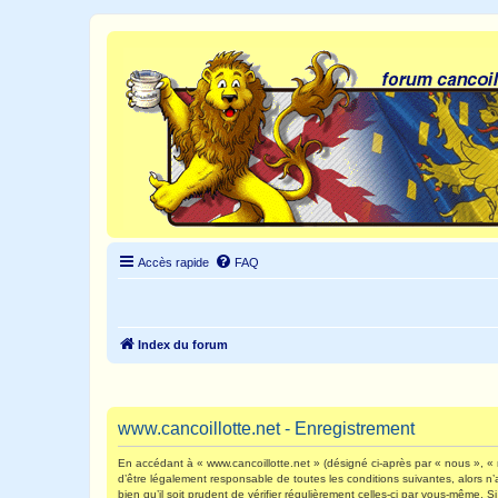
Accès rapide
FAQ
Index du forum
www.cancoillotte.net - Enregistrement
En accédant à « www.cancoillotte.net » (désigné ci-après par « nous », « n
d’être légalement responsable de toutes les conditions suivantes, alors n
bien qu’il soit prudent de vérifier régulièrement celles-ci par vous-même.