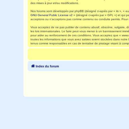
des mises à jour et/ou modifications.
Nos forums sont développés par phpBB (désigné ci-après par « ils », « eux
GNU General Public License v2
» (désigné ci-après par « GPL ») et qui p
acceptons ou n’acceptons pas comme contenu ou conduite permis. Pour de
Vous acceptez de ne pas publier de contenu abusif, obscène, vulgaire, di
les lois internationales. Le faire peut vous mener à un bannissement immé
pour aider au renforcement de ces conditions. Vous acceptez que « www.ca
toutes les informations que vous avez saisies soient stockées dans notre
tenus comme responsables en cas de tentative de piratage visant à comp
Index du forum