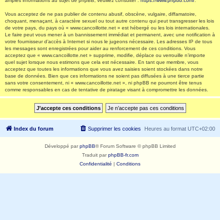
amples informations au sujet de phpBB, veuillez consulter :
https://www.phpbb.com/
.
Vous acceptez de ne pas publier de contenu abusif, obscène, vulgaire, diffamatoire,
choquant, menaçant, à caractère sexuel ou tout autre contenu qui peut transgresser les lois
de votre pays, du pays où « www.cancoillotte.net » est hébergé ou les lois internationales.
Le faire peut vous mener à un bannissement immédiat et permanent, avec une notification à
votre fournisseur d’accès à Internet si nous le jugeons nécessaire. Les adresses IP de tous
les messages sont enregistrées pour aider au renforcement de ces conditions. Vous
acceptez que « www.cancoillotte.net » supprime, modifie, déplace ou verrouille n’importe
quel sujet lorsque nous estimons que cela est nécessaire. En tant que membre, vous
acceptez que toutes les informations que vous avez saisies soient stockées dans notre
base de données. Bien que ces informations ne soient pas diffusées à une tierce partie
sans votre consentement, ni « www.cancoillotte.net », ni phpBB ne pourront être tenus
comme responsables en cas de tentative de piratage visant à compromettre les données.
Index du forum
Supprimer les cookies
Heures au format
UTC+02:00
Développé par
phpBB
® Forum Software © phpBB Limited
Traduit par
phpBB-fr.com
Confidentialité
|
Conditions