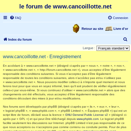
le forum de www.cancoillotte.net
FAQ
Connexion
Retour au site
Livre d'or
R
Index du forum
e
Langue :
c
www.cancoillotte.net - Enregistrement
h
En accédant à « www.cancoillotte.net » (désigné ci-après par « nous », « notre », « nos »,
e
« www.cancoillotte.net », « http://forum.cancoillotte.net »), vous acceptez d’être légalement
responsable des conditions suivantes. Si vous n’acceptez pas d’être légalement
r
responsable de toutes les conditions suivantes, alors n’accédez pas et/ou n’utilisez pas
c
« www.cancoillotte.net ». Nous pouvons modifier celles-ci à n’importe quel moment et nous
ferons tout pour que vous en soyez informé, bien qu’il soit prudent de vérifier régulièrement
h
celles-ci par vous-même. Si vous continuez d’utiliser « www.cancoillotte.net » alors que des
changements ont été effectués, vous acceptez d’être légalement responsable des
e
conditions découlant des mises à jour et/ou modifications.
r
Nos forums sont développés par phpBB (désigné ci-après par « ils », « eux », « leur »,
« logiciel phpBB », « www.phpbb.com », « phpBB Limited », « Équipes phpBB ») qui est un
script libre de forum, déclaré sous la licence «
GNU General Public License v2
» (désigné ci-
après par « GPL ») et qui peut être téléchargé depuis
www.phpbb.com
. Le logiciel phpBB
facilite seulement les discussions sur Internet. phpBB Limited n’est pas responsable de ce
que nous acceptons ou n’acceptons pas comme contenu ou conduite permis. Pour de plus