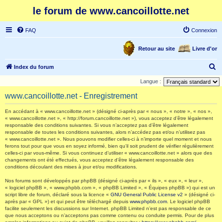
le forum de www.cancoillotte.net
FAQ
Connexion
Retour au site
Livre d'or
R
Index du forum
e
Langue :
c
www.cancoillotte.net - Enregistrement
h
En accédant à « www.cancoillotte.net » (désigné ci-après par « nous », « notre », « nos »,
e
« www.cancoillotte.net », « http://forum.cancoillotte.net »), vous acceptez d’être légalement
responsable des conditions suivantes. Si vous n’acceptez pas d’être légalement
r
responsable de toutes les conditions suivantes, alors n’accédez pas et/ou n’utilisez pas
c
« www.cancoillotte.net ». Nous pouvons modifier celles-ci à n’importe quel moment et nous
ferons tout pour que vous en soyez informé, bien qu’il soit prudent de vérifier régulièrement
h
celles-ci par vous-même. Si vous continuez d’utiliser « www.cancoillotte.net » alors que des
changements ont été effectués, vous acceptez d’être légalement responsable des
e
conditions découlant des mises à jour et/ou modifications.
r
Nos forums sont développés par phpBB (désigné ci-après par « ils », « eux », « leur »,
« logiciel phpBB », « www.phpbb.com », « phpBB Limited », « Équipes phpBB ») qui est un
script libre de forum, déclaré sous la licence «
GNU General Public License v2
» (désigné ci-
après par « GPL ») et qui peut être téléchargé depuis
www.phpbb.com
. Le logiciel phpBB
facilite seulement les discussions sur Internet. phpBB Limited n’est pas responsable de ce
que nous acceptons ou n’acceptons pas comme contenu ou conduite permis. Pour de plus