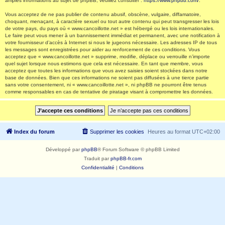
amples informations au sujet de phpBB, veuillez consulter :
https://www.phpbb.com/
.
Vous acceptez de ne pas publier de contenu abusif, obscène, vulgaire, diffamatoire,
choquant, menaçant, à caractère sexuel ou tout autre contenu qui peut transgresser les lois
de votre pays, du pays où « www.cancoillotte.net » est hébergé ou les lois internationales.
Le faire peut vous mener à un bannissement immédiat et permanent, avec une notification à
votre fournisseur d’accès à Internet si nous le jugeons nécessaire. Les adresses IP de tous
les messages sont enregistrées pour aider au renforcement de ces conditions. Vous
acceptez que « www.cancoillotte.net » supprime, modifie, déplace ou verrouille n’importe
quel sujet lorsque nous estimons que cela est nécessaire. En tant que membre, vous
acceptez que toutes les informations que vous avez saisies soient stockées dans notre
base de données. Bien que ces informations ne soient pas diffusées à une tierce partie
sans votre consentement, ni « www.cancoillotte.net », ni phpBB ne pourront être tenus
comme responsables en cas de tentative de piratage visant à compromettre les données.
Index du forum
Supprimer les cookies
Heures au format
UTC+02:00
Développé par
phpBB
® Forum Software © phpBB Limited
Traduit par
phpBB-fr.com
Confidentialité
|
Conditions