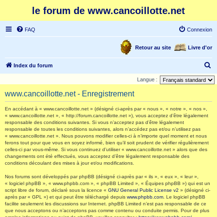
le forum de www.cancoillotte.net
FAQ
Connexion
Retour au site
Livre d'or
R
Index du forum
e
Langue :
c
www.cancoillotte.net - Enregistrement
h
En accédant à « www.cancoillotte.net » (désigné ci-après par « nous », « notre », « nos »,
e
« www.cancoillotte.net », « http://forum.cancoillotte.net »), vous acceptez d’être légalement
responsable des conditions suivantes. Si vous n’acceptez pas d’être légalement
r
responsable de toutes les conditions suivantes, alors n’accédez pas et/ou n’utilisez pas
c
« www.cancoillotte.net ». Nous pouvons modifier celles-ci à n’importe quel moment et nous
ferons tout pour que vous en soyez informé, bien qu’il soit prudent de vérifier régulièrement
h
celles-ci par vous-même. Si vous continuez d’utiliser « www.cancoillotte.net » alors que des
changements ont été effectués, vous acceptez d’être légalement responsable des
e
conditions découlant des mises à jour et/ou modifications.
r
Nos forums sont développés par phpBB (désigné ci-après par « ils », « eux », « leur »,
« logiciel phpBB », « www.phpbb.com », « phpBB Limited », « Équipes phpBB ») qui est un
script libre de forum, déclaré sous la licence «
GNU General Public License v2
» (désigné ci-
après par « GPL ») et qui peut être téléchargé depuis
www.phpbb.com
. Le logiciel phpBB
facilite seulement les discussions sur Internet. phpBB Limited n’est pas responsable de ce
que nous acceptons ou n’acceptons pas comme contenu ou conduite permis. Pour de plus