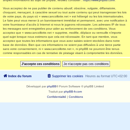
amples informations au sujet de phpBB, veuillez consulter :
https://www.phpbb.com/
.
Vous acceptez de ne pas publier de contenu abusif, obscène, vulgaire, diffamatoire,
choquant, menaçant, à caractère sexuel ou tout autre contenu qui peut transgresser les lois
de votre pays, du pays où « www.cancoillotte.net » est hébergé ou les lois internationales.
Le faire peut vous mener à un bannissement immédiat et permanent, avec une notification à
votre fournisseur d’accès à Internet si nous le jugeons nécessaire. Les adresses IP de tous
les messages sont enregistrées pour aider au renforcement de ces conditions. Vous
acceptez que « www.cancoillotte.net » supprime, modifie, déplace ou verrouille n’importe
quel sujet lorsque nous estimons que cela est nécessaire. En tant que membre, vous
acceptez que toutes les informations que vous avez saisies soient stockées dans notre
base de données. Bien que ces informations ne soient pas diffusées à une tierce partie
sans votre consentement, ni « www.cancoillotte.net », ni phpBB ne pourront être tenus
comme responsables en cas de tentative de piratage visant à compromettre les données.
Index du forum
Supprimer les cookies
Heures au format
UTC+02:00
Développé par
phpBB
® Forum Software © phpBB Limited
Traduit par
phpBB-fr.com
Confidentialité
|
Conditions