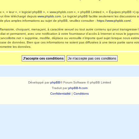
 », « leur », « logiciel phpBB », « www.phpbb.com », « phpBB Limited », « Équipes phpBB ») qui 
eut être téléchargé depuis
www.phpbb.com
. Le logiciel phpBB facilite seulement les discussions
 plus amples informations au sujet de phpBB, veuillez consulter :
https://www.phpbb.com/
.
ffamatoire, choquant, menaçant, à caractère sexuel ou tout autre contenu qui peut transgresser l
diat et permanent, avec une notification à votre fournisseur d’accès à Internet si nous le jugeo
ncoillotte.net » supprime, modifie, déplace ou verrouille n’importe quel sujet lorsque nous es
 base de données. Bien que ces informations ne soient pas diffusées à une tierce partie sans vot
romettre les données.
Développé par
phpBB
® Forum Software © phpBB Limited
Traduit par
phpBB-fr.com
Confidentialité
|
Conditions