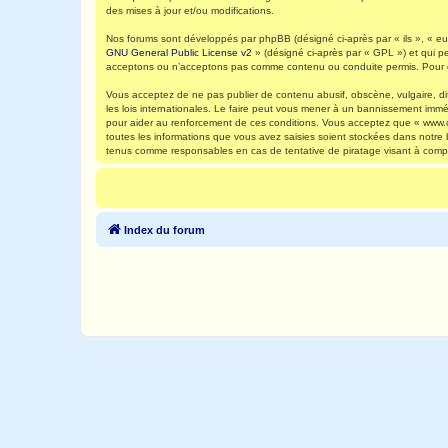
des mises à jour et/ou modifications.
Nos forums sont développés par phpBB (désigné ci-après par « ils », « eux
GNU General Public License v2
» (désigné ci-après par « GPL ») et qui p
acceptons ou n’acceptons pas comme contenu ou conduite permis. Pour de
Vous acceptez de ne pas publier de contenu abusif, obscène, vulgaire, di
les lois internationales. Le faire peut vous mener à un bannissement immé
pour aider au renforcement de ces conditions. Vous acceptez que « www.ca
toutes les informations que vous avez saisies soient stockées dans notre
tenus comme responsables en cas de tentative de piratage visant à comp
Index du forum