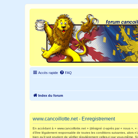
Accès rapide
FAQ
Index du forum
www.cancoillotte.net - Enregistrement
En accédant à « www.cancoillotte.net » (désigné ci-après par « nous », « n
d’être légalement responsable de toutes les conditions suivantes, alors n
bien qu’il soit prudent de vérifier régulièrement celles-ci par vous-même.