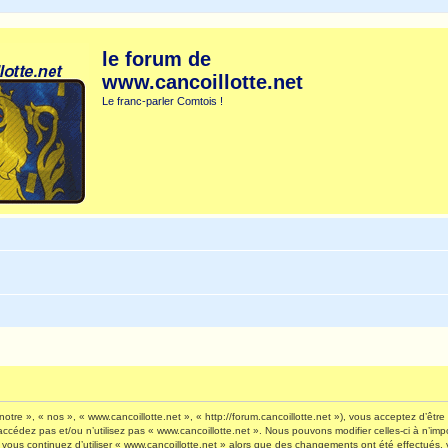
le forum de
www.cancoillotte.net
Le franc-parler Comtois !
otre », « nos », « www.cancoillotte.net », « http://forum.cancoillotte.net »), vous acceptez d’êt
’accédez pas et/ou n’utilisez pas « www.cancoillotte.net ». Nous pouvons modifier celles-ci à n’i
 Si vous continuez d’utiliser « www.cancoillotte.net » alors que des changements ont été effectué