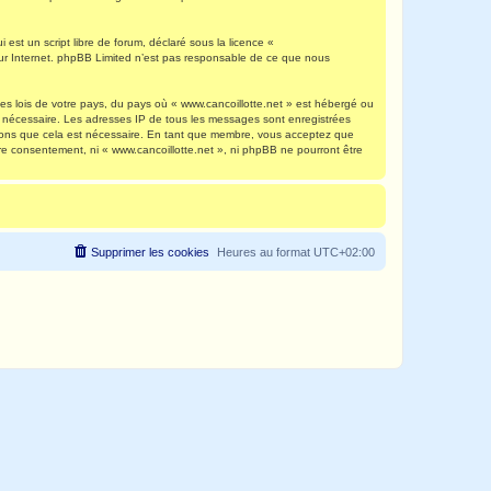
est un script libre de forum, déclaré sous la licence «
 sur Internet. phpBB Limited n’est pas responsable de ce que nous
es lois de votre pays, du pays où « www.cancoillotte.net » est hébergé ou
ns nécessaire. Les adresses IP de tous les messages sont enregistrées
timons que cela est nécessaire. En tant que membre, vous acceptez que
re consentement, ni « www.cancoillotte.net », ni phpBB ne pourront être
Supprimer les cookies
Heures au format
UTC+02:00