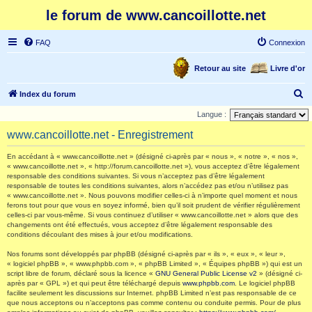
le forum de www.cancoillotte.net
FAQ
Connexion
Retour au site
Livre d'or
R
Index du forum
e
Langue :
c
www.cancoillotte.net - Enregistrement
h
En accédant à « www.cancoillotte.net » (désigné ci-après par « nous », « notre », « nos »,
e
« www.cancoillotte.net », « http://forum.cancoillotte.net »), vous acceptez d’être légalement
responsable des conditions suivantes. Si vous n’acceptez pas d’être légalement
r
responsable de toutes les conditions suivantes, alors n’accédez pas et/ou n’utilisez pas
c
« www.cancoillotte.net ». Nous pouvons modifier celles-ci à n’importe quel moment et nous
ferons tout pour que vous en soyez informé, bien qu’il soit prudent de vérifier régulièrement
h
celles-ci par vous-même. Si vous continuez d’utiliser « www.cancoillotte.net » alors que des
changements ont été effectués, vous acceptez d’être légalement responsable des
e
conditions découlant des mises à jour et/ou modifications.
r
Nos forums sont développés par phpBB (désigné ci-après par « ils », « eux », « leur »,
« logiciel phpBB », « www.phpbb.com », « phpBB Limited », « Équipes phpBB ») qui est un
script libre de forum, déclaré sous la licence «
GNU General Public License v2
» (désigné ci-
après par « GPL ») et qui peut être téléchargé depuis
www.phpbb.com
. Le logiciel phpBB
facilite seulement les discussions sur Internet. phpBB Limited n’est pas responsable de ce
que nous acceptons ou n’acceptons pas comme contenu ou conduite permis. Pour de plus