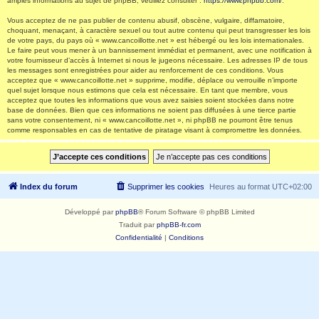
amples informations au sujet de phpBB, veuillez consulter :
https://www.phpbb.com/
.
Vous acceptez de ne pas publier de contenu abusif, obscène, vulgaire, diffamatoire,
choquant, menaçant, à caractère sexuel ou tout autre contenu qui peut transgresser les lois
de votre pays, du pays où « www.cancoillotte.net » est hébergé ou les lois internationales.
Le faire peut vous mener à un bannissement immédiat et permanent, avec une notification à
votre fournisseur d’accès à Internet si nous le jugeons nécessaire. Les adresses IP de tous
les messages sont enregistrées pour aider au renforcement de ces conditions. Vous
acceptez que « www.cancoillotte.net » supprime, modifie, déplace ou verrouille n’importe
quel sujet lorsque nous estimons que cela est nécessaire. En tant que membre, vous
acceptez que toutes les informations que vous avez saisies soient stockées dans notre
base de données. Bien que ces informations ne soient pas diffusées à une tierce partie
sans votre consentement, ni « www.cancoillotte.net », ni phpBB ne pourront être tenus
comme responsables en cas de tentative de piratage visant à compromettre les données.
Index du forum
Supprimer les cookies
Heures au format
UTC+02:00
Développé par
phpBB
® Forum Software © phpBB Limited
Traduit par
phpBB-fr.com
Confidentialité
|
Conditions