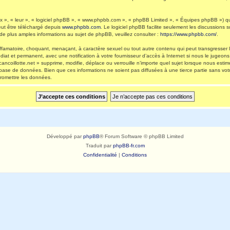
 », « leur », « logiciel phpBB », « www.phpbb.com », « phpBB Limited », « Équipes phpBB ») qui 
eut être téléchargé depuis
www.phpbb.com
. Le logiciel phpBB facilite seulement les discussions
 plus amples informations au sujet de phpBB, veuillez consulter :
https://www.phpbb.com/
.
ffamatoire, choquant, menaçant, à caractère sexuel ou tout autre contenu qui peut transgresser l
diat et permanent, avec une notification à votre fournisseur d’accès à Internet si nous le jugeo
ncoillotte.net » supprime, modifie, déplace ou verrouille n’importe quel sujet lorsque nous es
 base de données. Bien que ces informations ne soient pas diffusées à une tierce partie sans vot
romettre les données.
Développé par
phpBB
® Forum Software © phpBB Limited
Traduit par
phpBB-fr.com
Confidentialité
|
Conditions