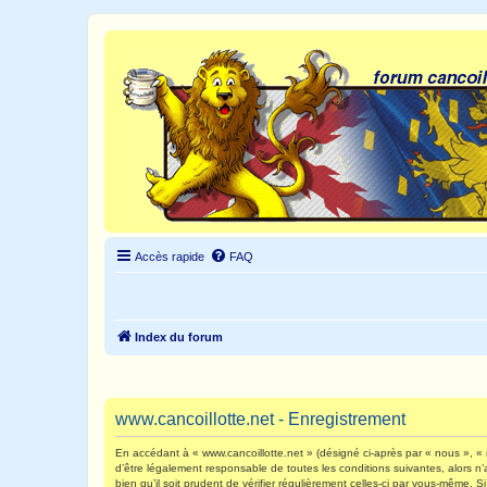
Accès rapide
FAQ
Index du forum
www.cancoillotte.net - Enregistrement
En accédant à « www.cancoillotte.net » (désigné ci-après par « nous », « n
d’être légalement responsable de toutes les conditions suivantes, alors n
bien qu’il soit prudent de vérifier régulièrement celles-ci par vous-même.