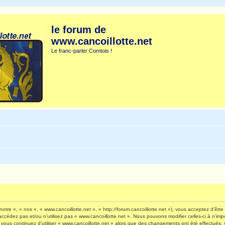
le forum de
www.cancoillotte.net
Le franc-parler Comtois !
otre », « nos », « www.cancoillotte.net », « http://forum.cancoillotte.net »), vous acceptez d’êt
’accédez pas et/ou n’utilisez pas « www.cancoillotte.net ». Nous pouvons modifier celles-ci à n’i
 Si vous continuez d’utiliser « www.cancoillotte.net » alors que des changements ont été effectué