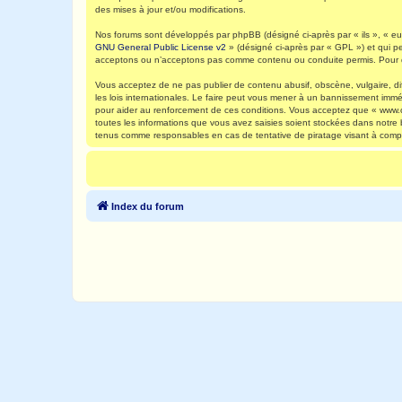
des mises à jour et/ou modifications.
Nos forums sont développés par phpBB (désigné ci-après par « ils », « eux
GNU General Public License v2
» (désigné ci-après par « GPL ») et qui p
acceptons ou n’acceptons pas comme contenu ou conduite permis. Pour de
Vous acceptez de ne pas publier de contenu abusif, obscène, vulgaire, di
les lois internationales. Le faire peut vous mener à un bannissement immé
pour aider au renforcement de ces conditions. Vous acceptez que « www.ca
toutes les informations que vous avez saisies soient stockées dans notre
tenus comme responsables en cas de tentative de piratage visant à comp
Index du forum