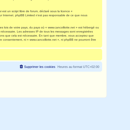
est un script libre de forum, déclaré sous la licence «
 sur Internet. phpBB Limited n’est pas responsable de ce que nous
es lois de votre pays, du pays où « www.cancoillotte.net » est hébergé ou
ns nécessaire. Les adresses IP de tous les messages sont enregistrées
timons que cela est nécessaire. En tant que membre, vous acceptez que
re consentement, ni « www.cancoillotte.net », ni phpBB ne pourront être
Supprimer les cookies
Heures au format
UTC+02:00