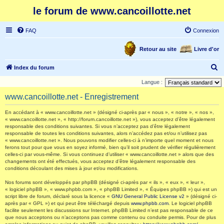
le forum de www.cancoillotte.net
FAQ
Connexion
Retour au site
Livre d'or
R
Index du forum
e
Langue :
c
www.cancoillotte.net - Enregistrement
h
En accédant à « www.cancoillotte.net » (désigné ci-après par « nous », « notre », « nos »,
e
« www.cancoillotte.net », « http://forum.cancoillotte.net »), vous acceptez d’être légalement
responsable des conditions suivantes. Si vous n’acceptez pas d’être légalement
r
responsable de toutes les conditions suivantes, alors n’accédez pas et/ou n’utilisez pas
c
« www.cancoillotte.net ». Nous pouvons modifier celles-ci à n’importe quel moment et nous
ferons tout pour que vous en soyez informé, bien qu’il soit prudent de vérifier régulièrement
h
celles-ci par vous-même. Si vous continuez d’utiliser « www.cancoillotte.net » alors que des
changements ont été effectués, vous acceptez d’être légalement responsable des
e
conditions découlant des mises à jour et/ou modifications.
r
Nos forums sont développés par phpBB (désigné ci-après par « ils », « eux », « leur »,
« logiciel phpBB », « www.phpbb.com », « phpBB Limited », « Équipes phpBB ») qui est un
script libre de forum, déclaré sous la licence «
GNU General Public License v2
» (désigné ci-
après par « GPL ») et qui peut être téléchargé depuis
www.phpbb.com
. Le logiciel phpBB
facilite seulement les discussions sur Internet. phpBB Limited n’est pas responsable de ce
que nous acceptons ou n’acceptons pas comme contenu ou conduite permis. Pour de plus