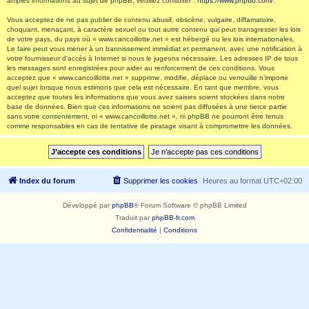
amples informations au sujet de phpBB, veuillez consulter :
https://www.phpbb.com/
.
Vous acceptez de ne pas publier de contenu abusif, obscène, vulgaire, diffamatoire,
choquant, menaçant, à caractère sexuel ou tout autre contenu qui peut transgresser les lois
de votre pays, du pays où « www.cancoillotte.net » est hébergé ou les lois internationales.
Le faire peut vous mener à un bannissement immédiat et permanent, avec une notification à
votre fournisseur d’accès à Internet si nous le jugeons nécessaire. Les adresses IP de tous
les messages sont enregistrées pour aider au renforcement de ces conditions. Vous
acceptez que « www.cancoillotte.net » supprime, modifie, déplace ou verrouille n’importe
quel sujet lorsque nous estimons que cela est nécessaire. En tant que membre, vous
acceptez que toutes les informations que vous avez saisies soient stockées dans notre
base de données. Bien que ces informations ne soient pas diffusées à une tierce partie
sans votre consentement, ni « www.cancoillotte.net », ni phpBB ne pourront être tenus
comme responsables en cas de tentative de piratage visant à compromettre les données.
Index du forum
Supprimer les cookies
Heures au format
UTC+02:00
Développé par
phpBB
® Forum Software © phpBB Limited
Traduit par
phpBB-fr.com
Confidentialité
|
Conditions