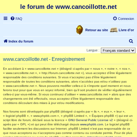
le forum de www.cancoillotte.net
FAQ
Connexion
Retour au site
Livre d'or
R
Index du forum
e
Langue :
c
www.cancoillotte.net - Enregistrement
h
En accédant à « www.cancoillotte.net » (désigné ci-après par « nous », « notre », « nos »,
e
« www.cancoillotte.net », « http://forum.cancoillotte.net »), vous acceptez d’être légalement
responsable des conditions suivantes. Si vous n’acceptez pas d’être légalement
r
responsable de toutes les conditions suivantes, alors n’accédez pas et/ou n’utilisez pas
c
« www.cancoillotte.net ». Nous pouvons modifier celles-ci à n’importe quel moment et nous
ferons tout pour que vous en soyez informé, bien qu’il soit prudent de vérifier régulièrement
h
celles-ci par vous-même. Si vous continuez d’utiliser « www.cancoillotte.net » alors que des
changements ont été effectués, vous acceptez d’être légalement responsable des
e
conditions découlant des mises à jour et/ou modifications.
r
Nos forums sont développés par phpBB (désigné ci-après par « ils », « eux », « leur »,
« logiciel phpBB », « www.phpbb.com », « phpBB Limited », « Équipes phpBB ») qui est un
script libre de forum, déclaré sous la licence «
GNU General Public License v2
» (désigné ci-
après par « GPL ») et qui peut être téléchargé depuis
www.phpbb.com
. Le logiciel phpBB
facilite seulement les discussions sur Internet. phpBB Limited n’est pas responsable de ce
que nous acceptons ou n’acceptons pas comme contenu ou conduite permis. Pour de plus