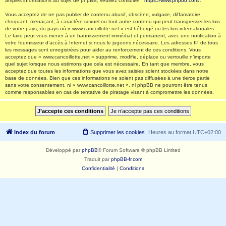
amples informations au sujet de phpBB, veuillez consulter :
https://www.phpbb.com/
.
Vous acceptez de ne pas publier de contenu abusif, obscène, vulgaire, diffamatoire,
choquant, menaçant, à caractère sexuel ou tout autre contenu qui peut transgresser les lois
de votre pays, du pays où « www.cancoillotte.net » est hébergé ou les lois internationales.
Le faire peut vous mener à un bannissement immédiat et permanent, avec une notification à
votre fournisseur d’accès à Internet si nous le jugeons nécessaire. Les adresses IP de tous
les messages sont enregistrées pour aider au renforcement de ces conditions. Vous
acceptez que « www.cancoillotte.net » supprime, modifie, déplace ou verrouille n’importe
quel sujet lorsque nous estimons que cela est nécessaire. En tant que membre, vous
acceptez que toutes les informations que vous avez saisies soient stockées dans notre
base de données. Bien que ces informations ne soient pas diffusées à une tierce partie
sans votre consentement, ni « www.cancoillotte.net », ni phpBB ne pourront être tenus
comme responsables en cas de tentative de piratage visant à compromettre les données.
Index du forum
Supprimer les cookies
Heures au format
UTC+02:00
Développé par
phpBB
® Forum Software © phpBB Limited
Traduit par
phpBB-fr.com
Confidentialité
|
Conditions