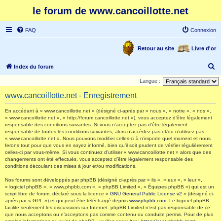
le forum de www.cancoillotte.net
FAQ
Connexion
Retour au site
Livre d'or
R
Index du forum
e
Langue :
c
www.cancoillotte.net - Enregistrement
h
En accédant à « www.cancoillotte.net » (désigné ci-après par « nous », « notre », « nos »,
e
« www.cancoillotte.net », « http://forum.cancoillotte.net »), vous acceptez d’être légalement
responsable des conditions suivantes. Si vous n’acceptez pas d’être légalement
r
responsable de toutes les conditions suivantes, alors n’accédez pas et/ou n’utilisez pas
c
« www.cancoillotte.net ». Nous pouvons modifier celles-ci à n’importe quel moment et nous
ferons tout pour que vous en soyez informé, bien qu’il soit prudent de vérifier régulièrement
h
celles-ci par vous-même. Si vous continuez d’utiliser « www.cancoillotte.net » alors que des
changements ont été effectués, vous acceptez d’être légalement responsable des
e
conditions découlant des mises à jour et/ou modifications.
r
Nos forums sont développés par phpBB (désigné ci-après par « ils », « eux », « leur »,
« logiciel phpBB », « www.phpbb.com », « phpBB Limited », « Équipes phpBB ») qui est un
script libre de forum, déclaré sous la licence «
GNU General Public License v2
» (désigné ci-
après par « GPL ») et qui peut être téléchargé depuis
www.phpbb.com
. Le logiciel phpBB
facilite seulement les discussions sur Internet. phpBB Limited n’est pas responsable de ce
que nous acceptons ou n’acceptons pas comme contenu ou conduite permis. Pour de plus