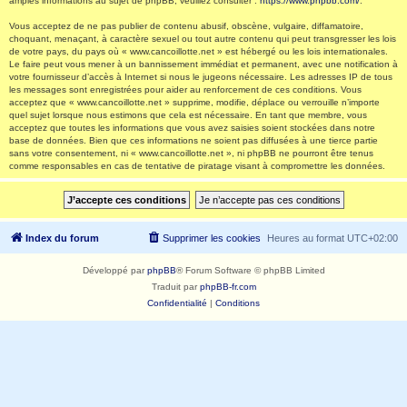
amples informations au sujet de phpBB, veuillez consulter :
https://www.phpbb.com/
.
Vous acceptez de ne pas publier de contenu abusif, obscène, vulgaire, diffamatoire,
choquant, menaçant, à caractère sexuel ou tout autre contenu qui peut transgresser les lois
de votre pays, du pays où « www.cancoillotte.net » est hébergé ou les lois internationales.
Le faire peut vous mener à un bannissement immédiat et permanent, avec une notification à
votre fournisseur d’accès à Internet si nous le jugeons nécessaire. Les adresses IP de tous
les messages sont enregistrées pour aider au renforcement de ces conditions. Vous
acceptez que « www.cancoillotte.net » supprime, modifie, déplace ou verrouille n’importe
quel sujet lorsque nous estimons que cela est nécessaire. En tant que membre, vous
acceptez que toutes les informations que vous avez saisies soient stockées dans notre
base de données. Bien que ces informations ne soient pas diffusées à une tierce partie
sans votre consentement, ni « www.cancoillotte.net », ni phpBB ne pourront être tenus
comme responsables en cas de tentative de piratage visant à compromettre les données.
Index du forum
Supprimer les cookies
Heures au format
UTC+02:00
Développé par
phpBB
® Forum Software © phpBB Limited
Traduit par
phpBB-fr.com
Confidentialité
|
Conditions