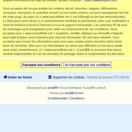
amples informations au sujet de phpBB, veuillez consulter :
https://www.phpbb.com/
.
Vous acceptez de ne pas publier de contenu abusif, obscène, vulgaire, diffamatoire,
choquant, menaçant, à caractère sexuel ou tout autre contenu qui peut transgresser les lois
de votre pays, du pays où « www.cancoillotte.net » est hébergé ou les lois internationales.
Le faire peut vous mener à un bannissement immédiat et permanent, avec une notification à
votre fournisseur d’accès à Internet si nous le jugeons nécessaire. Les adresses IP de tous
les messages sont enregistrées pour aider au renforcement de ces conditions. Vous
acceptez que « www.cancoillotte.net » supprime, modifie, déplace ou verrouille n’importe
quel sujet lorsque nous estimons que cela est nécessaire. En tant que membre, vous
acceptez que toutes les informations que vous avez saisies soient stockées dans notre
base de données. Bien que ces informations ne soient pas diffusées à une tierce partie
sans votre consentement, ni « www.cancoillotte.net », ni phpBB ne pourront être tenus
comme responsables en cas de tentative de piratage visant à compromettre les données.
Index du forum
Supprimer les cookies
Heures au format
UTC+02:00
Développé par
phpBB
® Forum Software © phpBB Limited
Traduit par
phpBB-fr.com
Confidentialité
|
Conditions