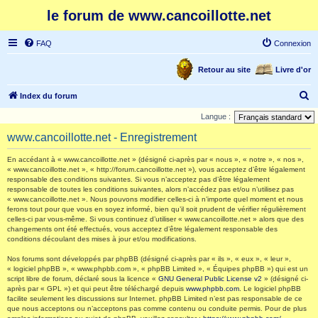
le forum de www.cancoillotte.net
FAQ
Connexion
Retour au site
Livre d'or
R
Index du forum
e
Langue :
c
www.cancoillotte.net - Enregistrement
h
En accédant à « www.cancoillotte.net » (désigné ci-après par « nous », « notre », « nos »,
e
« www.cancoillotte.net », « http://forum.cancoillotte.net »), vous acceptez d’être légalement
responsable des conditions suivantes. Si vous n’acceptez pas d’être légalement
r
responsable de toutes les conditions suivantes, alors n’accédez pas et/ou n’utilisez pas
c
« www.cancoillotte.net ». Nous pouvons modifier celles-ci à n’importe quel moment et nous
ferons tout pour que vous en soyez informé, bien qu’il soit prudent de vérifier régulièrement
h
celles-ci par vous-même. Si vous continuez d’utiliser « www.cancoillotte.net » alors que des
changements ont été effectués, vous acceptez d’être légalement responsable des
e
conditions découlant des mises à jour et/ou modifications.
r
Nos forums sont développés par phpBB (désigné ci-après par « ils », « eux », « leur »,
« logiciel phpBB », « www.phpbb.com », « phpBB Limited », « Équipes phpBB ») qui est un
script libre de forum, déclaré sous la licence «
GNU General Public License v2
» (désigné ci-
après par « GPL ») et qui peut être téléchargé depuis
www.phpbb.com
. Le logiciel phpBB
facilite seulement les discussions sur Internet. phpBB Limited n’est pas responsable de ce
que nous acceptons ou n’acceptons pas comme contenu ou conduite permis. Pour de plus