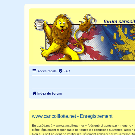
Accès rapide
FAQ
Index du forum
www.cancoillotte.net - Enregistrement
En accédant à « www.cancoillotte.net » (désigné ci-après par « nous », « n
d’être légalement responsable de toutes les conditions suivantes, alors n
bien qu’il soit prudent de vérifier régulièrement celles-ci par vous-même.