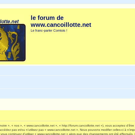
le forum de
www.cancoillotte.net
Le franc-parler Comtois !
otre », « nos », « www.cancoillotte.net », « http://forum.cancoillotte.net »), vous acceptez d’êt
’accédez pas et/ou n’utilisez pas « www.cancoillotte.net ». Nous pouvons modifier celles-ci à n’i
 Si vous continuez d’utiliser « www.cancoillotte.net » alors que des changements ont été effectué