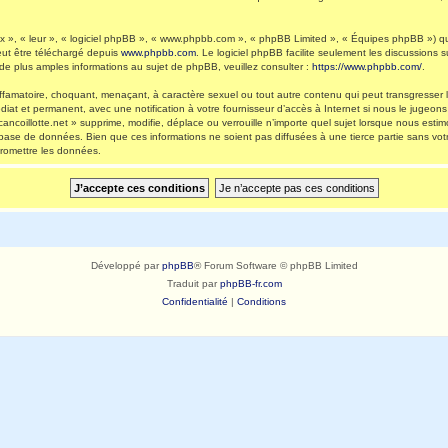
 », « leur », « logiciel phpBB », « www.phpbb.com », « phpBB Limited », « Équipes phpBB ») qui 
eut être téléchargé depuis
www.phpbb.com
. Le logiciel phpBB facilite seulement les discussions
 plus amples informations au sujet de phpBB, veuillez consulter :
https://www.phpbb.com/
.
ffamatoire, choquant, menaçant, à caractère sexuel ou tout autre contenu qui peut transgresser l
diat et permanent, avec une notification à votre fournisseur d’accès à Internet si nous le jugeo
ncoillotte.net » supprime, modifie, déplace ou verrouille n’importe quel sujet lorsque nous es
 base de données. Bien que ces informations ne soient pas diffusées à une tierce partie sans vot
romettre les données.
Développé par
phpBB
® Forum Software © phpBB Limited
Traduit par
phpBB-fr.com
Confidentialité
|
Conditions