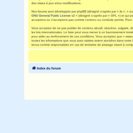
des mises à jour et/ou modifications.
Nos forums sont développés par phpBB (désigné ci-après par « ils », « eux
GNU General Public License v2
» (désigné ci-après par « GPL ») et qui p
acceptons ou n’acceptons pas comme contenu ou conduite permis. Pour de
Vous acceptez de ne pas publier de contenu abusif, obscène, vulgaire, di
les lois internationales. Le faire peut vous mener à un bannissement immé
pour aider au renforcement de ces conditions. Vous acceptez que « www.ca
toutes les informations que vous avez saisies soient stockées dans notre
tenus comme responsables en cas de tentative de piratage visant à comp
Index du forum