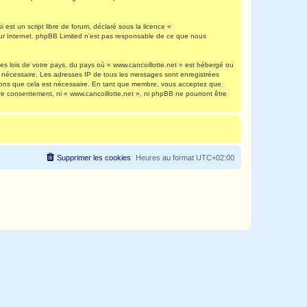
est un script libre de forum, déclaré sous la licence «
 sur Internet. phpBB Limited n’est pas responsable de ce que nous
es lois de votre pays, du pays où « www.cancoillotte.net » est hébergé ou
ns nécessaire. Les adresses IP de tous les messages sont enregistrées
timons que cela est nécessaire. En tant que membre, vous acceptez que
re consentement, ni « www.cancoillotte.net », ni phpBB ne pourront être
Supprimer les cookies
Heures au format
UTC+02:00