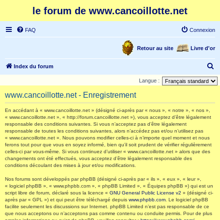
le forum de www.cancoillotte.net
FAQ
Connexion
Retour au site
Livre d'or
R
Index du forum
e
Langue :
c
www.cancoillotte.net - Enregistrement
h
En accédant à « www.cancoillotte.net » (désigné ci-après par « nous », « notre », « nos »,
e
« www.cancoillotte.net », « http://forum.cancoillotte.net »), vous acceptez d’être légalement
responsable des conditions suivantes. Si vous n’acceptez pas d’être légalement
r
responsable de toutes les conditions suivantes, alors n’accédez pas et/ou n’utilisez pas
c
« www.cancoillotte.net ». Nous pouvons modifier celles-ci à n’importe quel moment et nous
ferons tout pour que vous en soyez informé, bien qu’il soit prudent de vérifier régulièrement
h
celles-ci par vous-même. Si vous continuez d’utiliser « www.cancoillotte.net » alors que des
changements ont été effectués, vous acceptez d’être légalement responsable des
e
conditions découlant des mises à jour et/ou modifications.
r
Nos forums sont développés par phpBB (désigné ci-après par « ils », « eux », « leur »,
« logiciel phpBB », « www.phpbb.com », « phpBB Limited », « Équipes phpBB ») qui est un
script libre de forum, déclaré sous la licence «
GNU General Public License v2
» (désigné ci-
après par « GPL ») et qui peut être téléchargé depuis
www.phpbb.com
. Le logiciel phpBB
facilite seulement les discussions sur Internet. phpBB Limited n’est pas responsable de ce
que nous acceptons ou n’acceptons pas comme contenu ou conduite permis. Pour de plus