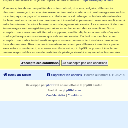
amples informations au sujet de phpBB, veuillez consulter :
https://www.phpbb.com/
.
Vous acceptez de ne pas publier de contenu abusif, obscène, vulgaire, diffamatoire,
choquant, menaçant, à caractère sexuel ou tout autre contenu qui peut transgresser les lois
de votre pays, du pays où « www.cancoillotte.net » est hébergé ou les lois internationales.
Le faire peut vous mener à un bannissement immédiat et permanent, avec une notification à
votre fournisseur d’accès à Internet si nous le jugeons nécessaire. Les adresses IP de tous
les messages sont enregistrées pour aider au renforcement de ces conditions. Vous
acceptez que « www.cancoillotte.net » supprime, modifie, déplace ou verrouille n’importe
quel sujet lorsque nous estimons que cela est nécessaire. En tant que membre, vous
acceptez que toutes les informations que vous avez saisies soient stockées dans notre
base de données. Bien que ces informations ne soient pas diffusées à une tierce partie
sans votre consentement, ni « www.cancoillotte.net », ni phpBB ne pourront être tenus
comme responsables en cas de tentative de piratage visant à compromettre les données.
Index du forum
Supprimer les cookies
Heures au format
UTC+02:00
Développé par
phpBB
® Forum Software © phpBB Limited
Traduit par
phpBB-fr.com
Confidentialité
|
Conditions