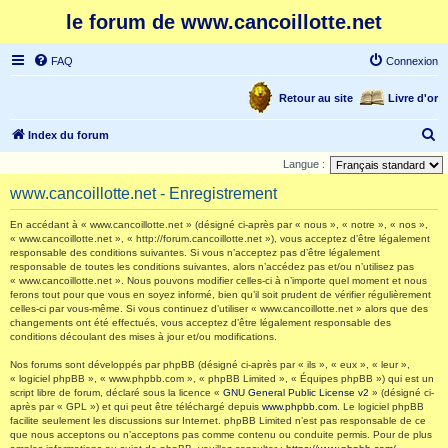
le forum de www.cancoillotte.net
FAQ
Connexion
Retour au site
Livre d'or
R
Index du forum
e
Langue :
c
www.cancoillotte.net - Enregistrement
h
En accédant à « www.cancoillotte.net » (désigné ci-après par « nous », « notre », « nos »,
e
« www.cancoillotte.net », « http://forum.cancoillotte.net »), vous acceptez d’être légalement
responsable des conditions suivantes. Si vous n’acceptez pas d’être légalement
r
responsable de toutes les conditions suivantes, alors n’accédez pas et/ou n’utilisez pas
c
« www.cancoillotte.net ». Nous pouvons modifier celles-ci à n’importe quel moment et nous
ferons tout pour que vous en soyez informé, bien qu’il soit prudent de vérifier régulièrement
h
celles-ci par vous-même. Si vous continuez d’utiliser « www.cancoillotte.net » alors que des
changements ont été effectués, vous acceptez d’être légalement responsable des
e
conditions découlant des mises à jour et/ou modifications.
r
Nos forums sont développés par phpBB (désigné ci-après par « ils », « eux », « leur »,
« logiciel phpBB », « www.phpbb.com », « phpBB Limited », « Équipes phpBB ») qui est un
script libre de forum, déclaré sous la licence «
GNU General Public License v2
» (désigné ci-
après par « GPL ») et qui peut être téléchargé depuis
www.phpbb.com
. Le logiciel phpBB
facilite seulement les discussions sur Internet. phpBB Limited n’est pas responsable de ce
que nous acceptons ou n’acceptons pas comme contenu ou conduite permis. Pour de plus