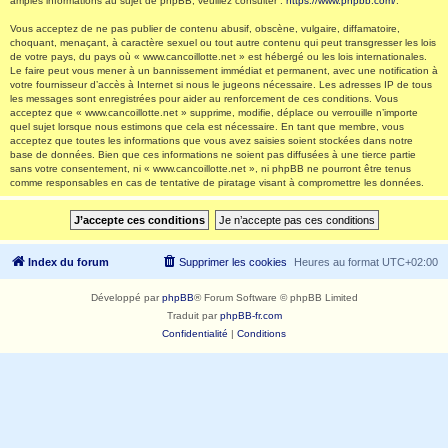
amples informations au sujet de phpBB, veuillez consulter :
https://www.phpbb.com/
.
Vous acceptez de ne pas publier de contenu abusif, obscène, vulgaire, diffamatoire,
choquant, menaçant, à caractère sexuel ou tout autre contenu qui peut transgresser les lois
de votre pays, du pays où « www.cancoillotte.net » est hébergé ou les lois internationales.
Le faire peut vous mener à un bannissement immédiat et permanent, avec une notification à
votre fournisseur d’accès à Internet si nous le jugeons nécessaire. Les adresses IP de tous
les messages sont enregistrées pour aider au renforcement de ces conditions. Vous
acceptez que « www.cancoillotte.net » supprime, modifie, déplace ou verrouille n’importe
quel sujet lorsque nous estimons que cela est nécessaire. En tant que membre, vous
acceptez que toutes les informations que vous avez saisies soient stockées dans notre
base de données. Bien que ces informations ne soient pas diffusées à une tierce partie
sans votre consentement, ni « www.cancoillotte.net », ni phpBB ne pourront être tenus
comme responsables en cas de tentative de piratage visant à compromettre les données.
Index du forum
Supprimer les cookies
Heures au format
UTC+02:00
Développé par
phpBB
® Forum Software © phpBB Limited
Traduit par
phpBB-fr.com
Confidentialité
|
Conditions