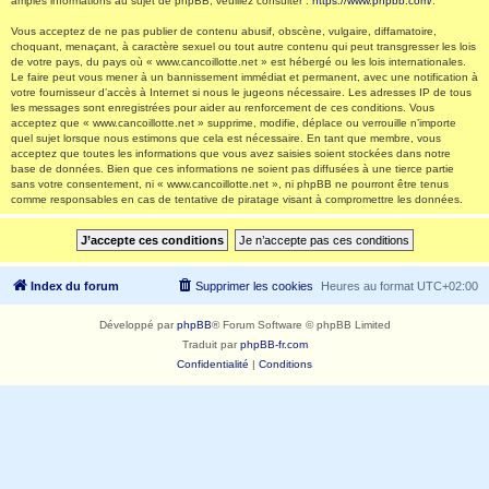
amples informations au sujet de phpBB, veuillez consulter :
https://www.phpbb.com/
.
Vous acceptez de ne pas publier de contenu abusif, obscène, vulgaire, diffamatoire,
choquant, menaçant, à caractère sexuel ou tout autre contenu qui peut transgresser les lois
de votre pays, du pays où « www.cancoillotte.net » est hébergé ou les lois internationales.
Le faire peut vous mener à un bannissement immédiat et permanent, avec une notification à
votre fournisseur d’accès à Internet si nous le jugeons nécessaire. Les adresses IP de tous
les messages sont enregistrées pour aider au renforcement de ces conditions. Vous
acceptez que « www.cancoillotte.net » supprime, modifie, déplace ou verrouille n’importe
quel sujet lorsque nous estimons que cela est nécessaire. En tant que membre, vous
acceptez que toutes les informations que vous avez saisies soient stockées dans notre
base de données. Bien que ces informations ne soient pas diffusées à une tierce partie
sans votre consentement, ni « www.cancoillotte.net », ni phpBB ne pourront être tenus
comme responsables en cas de tentative de piratage visant à compromettre les données.
Index du forum
Supprimer les cookies
Heures au format
UTC+02:00
Développé par
phpBB
® Forum Software © phpBB Limited
Traduit par
phpBB-fr.com
Confidentialité
|
Conditions