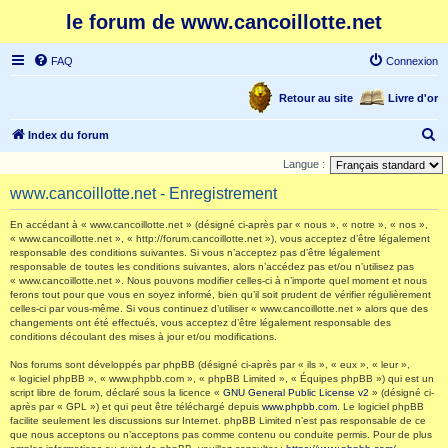
le forum de www.cancoillotte.net
FAQ
Connexion
Retour au site
Livre d'or
R
Index du forum
e
Langue :
c
www.cancoillotte.net - Enregistrement
h
En accédant à « www.cancoillotte.net » (désigné ci-après par « nous », « notre », « nos »,
e
« www.cancoillotte.net », « http://forum.cancoillotte.net »), vous acceptez d’être légalement
responsable des conditions suivantes. Si vous n’acceptez pas d’être légalement
r
responsable de toutes les conditions suivantes, alors n’accédez pas et/ou n’utilisez pas
c
« www.cancoillotte.net ». Nous pouvons modifier celles-ci à n’importe quel moment et nous
ferons tout pour que vous en soyez informé, bien qu’il soit prudent de vérifier régulièrement
h
celles-ci par vous-même. Si vous continuez d’utiliser « www.cancoillotte.net » alors que des
changements ont été effectués, vous acceptez d’être légalement responsable des
e
conditions découlant des mises à jour et/ou modifications.
r
Nos forums sont développés par phpBB (désigné ci-après par « ils », « eux », « leur »,
« logiciel phpBB », « www.phpbb.com », « phpBB Limited », « Équipes phpBB ») qui est un
script libre de forum, déclaré sous la licence «
GNU General Public License v2
» (désigné ci-
après par « GPL ») et qui peut être téléchargé depuis
www.phpbb.com
. Le logiciel phpBB
facilite seulement les discussions sur Internet. phpBB Limited n’est pas responsable de ce
que nous acceptons ou n’acceptons pas comme contenu ou conduite permis. Pour de plus