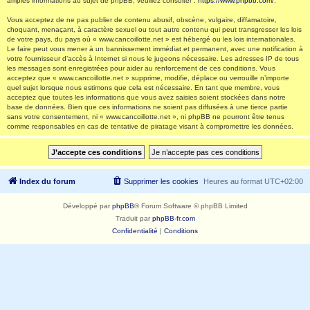
amples informations au sujet de phpBB, veuillez consulter :
https://www.phpbb.com/
.
Vous acceptez de ne pas publier de contenu abusif, obscène, vulgaire, diffamatoire,
choquant, menaçant, à caractère sexuel ou tout autre contenu qui peut transgresser les lois
de votre pays, du pays où « www.cancoillotte.net » est hébergé ou les lois internationales.
Le faire peut vous mener à un bannissement immédiat et permanent, avec une notification à
votre fournisseur d’accès à Internet si nous le jugeons nécessaire. Les adresses IP de tous
les messages sont enregistrées pour aider au renforcement de ces conditions. Vous
acceptez que « www.cancoillotte.net » supprime, modifie, déplace ou verrouille n’importe
quel sujet lorsque nous estimons que cela est nécessaire. En tant que membre, vous
acceptez que toutes les informations que vous avez saisies soient stockées dans notre
base de données. Bien que ces informations ne soient pas diffusées à une tierce partie
sans votre consentement, ni « www.cancoillotte.net », ni phpBB ne pourront être tenus
comme responsables en cas de tentative de piratage visant à compromettre les données.
Index du forum
Supprimer les cookies
Heures au format
UTC+02:00
Développé par
phpBB
® Forum Software © phpBB Limited
Traduit par
phpBB-fr.com
Confidentialité
|
Conditions