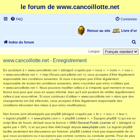
le forum de www.cancoillotte.net
FAQ
Connexion
Retour au site
Livre d'or
R
Index du forum
e
Langue :
c
www.cancoillotte.net - Enregistrement
h
En accédant à « www.cancoillotte.net » (désigné ci-après par « nous », « notre », « nos »,
e
« www.cancoillotte.net », « http://forum.cancoillotte.net »), vous acceptez d’être légalement
responsable des conditions suivantes. Si vous n’acceptez pas d’être légalement
r
responsable de toutes les conditions suivantes, alors n’accédez pas et/ou n’utilisez pas
c
« www.cancoillotte.net ». Nous pouvons modifier celles-ci à n’importe quel moment et nous
ferons tout pour que vous en soyez informé, bien qu’il soit prudent de vérifier régulièrement
h
celles-ci par vous-même. Si vous continuez d’utiliser « www.cancoillotte.net » alors que des
changements ont été effectués, vous acceptez d’être légalement responsable des
e
conditions découlant des mises à jour et/ou modifications.
r
Nos forums sont développés par phpBB (désigné ci-après par « ils », « eux », « leur »,
« logiciel phpBB », « www.phpbb.com », « phpBB Limited », « Équipes phpBB ») qui est un
script libre de forum, déclaré sous la licence «
GNU General Public License v2
» (désigné ci-
après par « GPL ») et qui peut être téléchargé depuis
www.phpbb.com
. Le logiciel phpBB
facilite seulement les discussions sur Internet. phpBB Limited n’est pas responsable de ce
que nous acceptons ou n’acceptons pas comme contenu ou conduite permis. Pour de plus