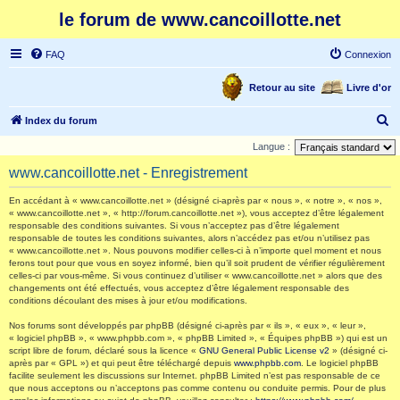
le forum de www.cancoillotte.net
FAQ
Connexion
Retour au site
Livre d'or
R
Index du forum
e
Langue :
c
www.cancoillotte.net - Enregistrement
h
En accédant à « www.cancoillotte.net » (désigné ci-après par « nous », « notre », « nos »,
e
« www.cancoillotte.net », « http://forum.cancoillotte.net »), vous acceptez d’être légalement
responsable des conditions suivantes. Si vous n’acceptez pas d’être légalement
r
responsable de toutes les conditions suivantes, alors n’accédez pas et/ou n’utilisez pas
c
« www.cancoillotte.net ». Nous pouvons modifier celles-ci à n’importe quel moment et nous
ferons tout pour que vous en soyez informé, bien qu’il soit prudent de vérifier régulièrement
h
celles-ci par vous-même. Si vous continuez d’utiliser « www.cancoillotte.net » alors que des
changements ont été effectués, vous acceptez d’être légalement responsable des
e
conditions découlant des mises à jour et/ou modifications.
r
Nos forums sont développés par phpBB (désigné ci-après par « ils », « eux », « leur »,
« logiciel phpBB », « www.phpbb.com », « phpBB Limited », « Équipes phpBB ») qui est un
script libre de forum, déclaré sous la licence «
GNU General Public License v2
» (désigné ci-
après par « GPL ») et qui peut être téléchargé depuis
www.phpbb.com
. Le logiciel phpBB
facilite seulement les discussions sur Internet. phpBB Limited n’est pas responsable de ce
que nous acceptons ou n’acceptons pas comme contenu ou conduite permis. Pour de plus