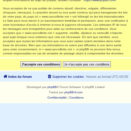
amples informations au sujet de phpBB, veuillez consulter :
https://www.phpbb.com/
.
Vous acceptez de ne pas publier de contenu abusif, obscène, vulgaire, diffamatoire,
choquant, menaçant, à caractère sexuel ou tout autre contenu qui peut transgresser les lois
de votre pays, du pays où « www.cancoillotte.net » est hébergé ou les lois internationales.
Le faire peut vous mener à un bannissement immédiat et permanent, avec une notification à
votre fournisseur d’accès à Internet si nous le jugeons nécessaire. Les adresses IP de tous
les messages sont enregistrées pour aider au renforcement de ces conditions. Vous
acceptez que « www.cancoillotte.net » supprime, modifie, déplace ou verrouille n’importe
quel sujet lorsque nous estimons que cela est nécessaire. En tant que membre, vous
acceptez que toutes les informations que vous avez saisies soient stockées dans notre
base de données. Bien que ces informations ne soient pas diffusées à une tierce partie
sans votre consentement, ni « www.cancoillotte.net », ni phpBB ne pourront être tenus
comme responsables en cas de tentative de piratage visant à compromettre les données.
Index du forum
Supprimer les cookies
Heures au format
UTC+02:00
Développé par
phpBB
® Forum Software © phpBB Limited
Traduit par
phpBB-fr.com
Confidentialité
|
Conditions