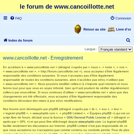
le forum de www.cancoillotte.net
FAQ
Connexion
Retour au site
Livre d'or
R
Index du forum
e
Langue :
c
www.cancoillotte.net - Enregistrement
h
En accédant à « www.cancoillotte.net » (désigné ci-après par « nous », « notre », « nos »,
e
« www.cancoillotte.net », « http://forum.cancoillotte.net »), vous acceptez d’être légalement
responsable des conditions suivantes. Si vous n’acceptez pas d’être légalement
r
responsable de toutes les conditions suivantes, alors n’accédez pas et/ou n’utilisez pas
c
« www.cancoillotte.net ». Nous pouvons modifier celles-ci à n’importe quel moment et nous
ferons tout pour que vous en soyez informé, bien qu’il soit prudent de vérifier régulièrement
h
celles-ci par vous-même. Si vous continuez d’utiliser « www.cancoillotte.net » alors que des
changements ont été effectués, vous acceptez d’être légalement responsable des
e
conditions découlant des mises à jour et/ou modifications.
r
Nos forums sont développés par phpBB (désigné ci-après par « ils », « eux », « leur »,
« logiciel phpBB », « www.phpbb.com », « phpBB Limited », « Équipes phpBB ») qui est un
script libre de forum, déclaré sous la licence «
GNU General Public License v2
» (désigné ci-
après par « GPL ») et qui peut être téléchargé depuis
www.phpbb.com
. Le logiciel phpBB
facilite seulement les discussions sur Internet. phpBB Limited n’est pas responsable de ce
que nous acceptons ou n’acceptons pas comme contenu ou conduite permis. Pour de plus