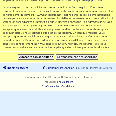
amples informations au sujet de phpBB, veuillez consulter :
https://www.phpbb.com/
.
Vous acceptez de ne pas publier de contenu abusif, obscène, vulgaire, diffamatoire,
choquant, menaçant, à caractère sexuel ou tout autre contenu qui peut transgresser les lois
de votre pays, du pays où « www.cancoillotte.net » est hébergé ou les lois internationales.
Le faire peut vous mener à un bannissement immédiat et permanent, avec une notification à
votre fournisseur d’accès à Internet si nous le jugeons nécessaire. Les adresses IP de tous
les messages sont enregistrées pour aider au renforcement de ces conditions. Vous
acceptez que « www.cancoillotte.net » supprime, modifie, déplace ou verrouille n’importe
quel sujet lorsque nous estimons que cela est nécessaire. En tant que membre, vous
acceptez que toutes les informations que vous avez saisies soient stockées dans notre
base de données. Bien que ces informations ne soient pas diffusées à une tierce partie
sans votre consentement, ni « www.cancoillotte.net », ni phpBB ne pourront être tenus
comme responsables en cas de tentative de piratage visant à compromettre les données.
Index du forum
Supprimer les cookies
Heures au format
UTC+02:00
Développé par
phpBB
® Forum Software © phpBB Limited
Traduit par
phpBB-fr.com
Confidentialité
|
Conditions