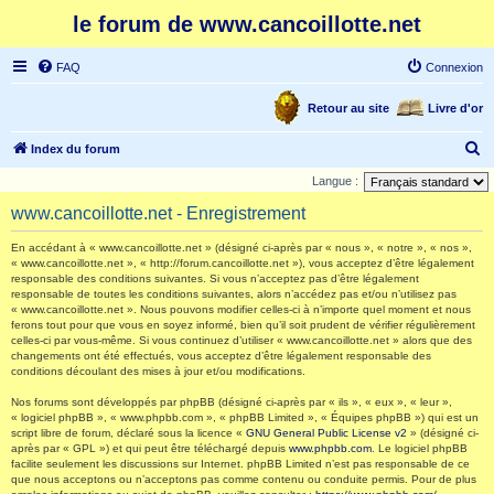
le forum de www.cancoillotte.net
FAQ
Connexion
Retour au site
Livre d'or
R
Index du forum
e
Langue :
c
www.cancoillotte.net - Enregistrement
h
En accédant à « www.cancoillotte.net » (désigné ci-après par « nous », « notre », « nos »,
e
« www.cancoillotte.net », « http://forum.cancoillotte.net »), vous acceptez d’être légalement
responsable des conditions suivantes. Si vous n’acceptez pas d’être légalement
r
responsable de toutes les conditions suivantes, alors n’accédez pas et/ou n’utilisez pas
c
« www.cancoillotte.net ». Nous pouvons modifier celles-ci à n’importe quel moment et nous
ferons tout pour que vous en soyez informé, bien qu’il soit prudent de vérifier régulièrement
h
celles-ci par vous-même. Si vous continuez d’utiliser « www.cancoillotte.net » alors que des
changements ont été effectués, vous acceptez d’être légalement responsable des
e
conditions découlant des mises à jour et/ou modifications.
r
Nos forums sont développés par phpBB (désigné ci-après par « ils », « eux », « leur »,
« logiciel phpBB », « www.phpbb.com », « phpBB Limited », « Équipes phpBB ») qui est un
script libre de forum, déclaré sous la licence «
GNU General Public License v2
» (désigné ci-
après par « GPL ») et qui peut être téléchargé depuis
www.phpbb.com
. Le logiciel phpBB
facilite seulement les discussions sur Internet. phpBB Limited n’est pas responsable de ce
que nous acceptons ou n’acceptons pas comme contenu ou conduite permis. Pour de plus