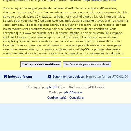
amples informations au sujet de phpBB, veuillez consulter :
https://www.phpbb.com/
.
Vous acceptez de ne pas publier de contenu abusif, obscène, vulgaire, diffamatoire,
choquant, menaçant, à caractère sexuel ou tout autre contenu qui peut transgresser les lois
de votre pays, du pays où « www.cancoillotte.net » est hébergé ou les lois internationales.
Le faire peut vous mener à un bannissement immédiat et permanent, avec une notification à
votre fournisseur d’accès à Internet si nous le jugeons nécessaire. Les adresses IP de tous
les messages sont enregistrées pour aider au renforcement de ces conditions. Vous
acceptez que « www.cancoillotte.net » supprime, modifie, déplace ou verrouille n’importe
quel sujet lorsque nous estimons que cela est nécessaire. En tant que membre, vous
acceptez que toutes les informations que vous avez saisies soient stockées dans notre
base de données. Bien que ces informations ne soient pas diffusées à une tierce partie
sans votre consentement, ni « www.cancoillotte.net », ni phpBB ne pourront être tenus
comme responsables en cas de tentative de piratage visant à compromettre les données.
Index du forum
Supprimer les cookies
Heures au format
UTC+02:00
Développé par
phpBB
® Forum Software © phpBB Limited
Traduit par
phpBB-fr.com
Confidentialité
|
Conditions