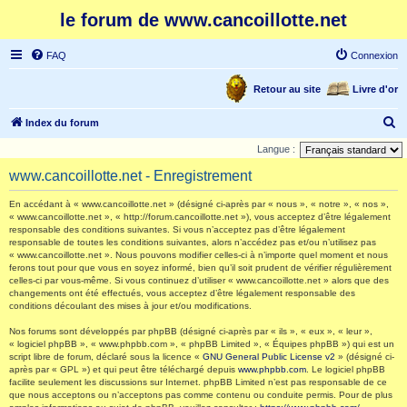
le forum de www.cancoillotte.net
FAQ
Connexion
Retour au site
Livre d'or
R
Index du forum
e
Langue :
c
www.cancoillotte.net - Enregistrement
h
En accédant à « www.cancoillotte.net » (désigné ci-après par « nous », « notre », « nos »,
e
« www.cancoillotte.net », « http://forum.cancoillotte.net »), vous acceptez d’être légalement
responsable des conditions suivantes. Si vous n’acceptez pas d’être légalement
r
responsable de toutes les conditions suivantes, alors n’accédez pas et/ou n’utilisez pas
c
« www.cancoillotte.net ». Nous pouvons modifier celles-ci à n’importe quel moment et nous
ferons tout pour que vous en soyez informé, bien qu’il soit prudent de vérifier régulièrement
h
celles-ci par vous-même. Si vous continuez d’utiliser « www.cancoillotte.net » alors que des
changements ont été effectués, vous acceptez d’être légalement responsable des
e
conditions découlant des mises à jour et/ou modifications.
r
Nos forums sont développés par phpBB (désigné ci-après par « ils », « eux », « leur »,
« logiciel phpBB », « www.phpbb.com », « phpBB Limited », « Équipes phpBB ») qui est un
script libre de forum, déclaré sous la licence «
GNU General Public License v2
» (désigné ci-
après par « GPL ») et qui peut être téléchargé depuis
www.phpbb.com
. Le logiciel phpBB
facilite seulement les discussions sur Internet. phpBB Limited n’est pas responsable de ce
que nous acceptons ou n’acceptons pas comme contenu ou conduite permis. Pour de plus