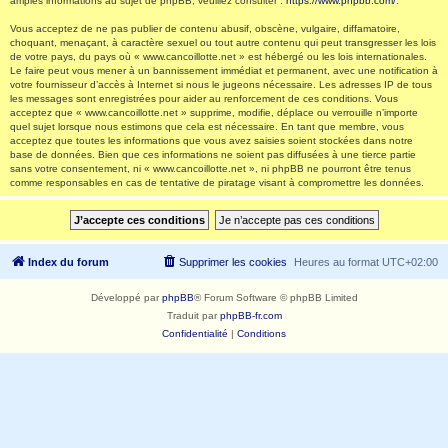
amples informations au sujet de phpBB, veuillez consulter :
https://www.phpbb.com/
.
Vous acceptez de ne pas publier de contenu abusif, obscène, vulgaire, diffamatoire,
choquant, menaçant, à caractère sexuel ou tout autre contenu qui peut transgresser les lois
de votre pays, du pays où « www.cancoillotte.net » est hébergé ou les lois internationales.
Le faire peut vous mener à un bannissement immédiat et permanent, avec une notification à
votre fournisseur d’accès à Internet si nous le jugeons nécessaire. Les adresses IP de tous
les messages sont enregistrées pour aider au renforcement de ces conditions. Vous
acceptez que « www.cancoillotte.net » supprime, modifie, déplace ou verrouille n’importe
quel sujet lorsque nous estimons que cela est nécessaire. En tant que membre, vous
acceptez que toutes les informations que vous avez saisies soient stockées dans notre
base de données. Bien que ces informations ne soient pas diffusées à une tierce partie
sans votre consentement, ni « www.cancoillotte.net », ni phpBB ne pourront être tenus
comme responsables en cas de tentative de piratage visant à compromettre les données.
Index du forum
Supprimer les cookies
Heures au format
UTC+02:00
Développé par
phpBB
® Forum Software © phpBB Limited
Traduit par
phpBB-fr.com
Confidentialité
|
Conditions