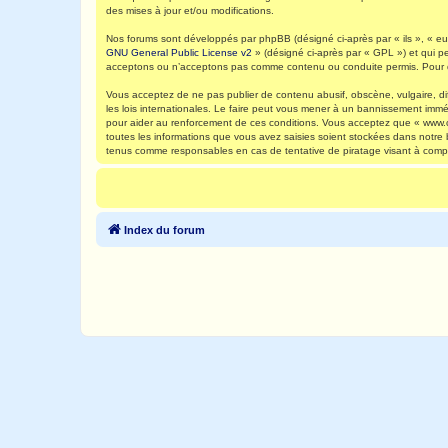
des mises à jour et/ou modifications.
Nos forums sont développés par phpBB (désigné ci-après par « ils », « eux
GNU General Public License v2
» (désigné ci-après par « GPL ») et qui p
acceptons ou n’acceptons pas comme contenu ou conduite permis. Pour de
Vous acceptez de ne pas publier de contenu abusif, obscène, vulgaire, di
les lois internationales. Le faire peut vous mener à un bannissement immé
pour aider au renforcement de ces conditions. Vous acceptez que « www.ca
toutes les informations que vous avez saisies soient stockées dans notre
tenus comme responsables en cas de tentative de piratage visant à comp
Index du forum