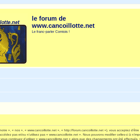
le forum de
www.cancoillotte.net
Le franc-parler Comtois !
otre », « nos », « www.cancoillotte.net », « http://forum.cancoillotte.net »), vous acceptez d’êt
’accédez pas et/ou n’utilisez pas « www.cancoillotte.net ». Nous pouvons modifier celles-ci à n’i
 Si vous continuez d’utiliser « www.cancoillotte.net » alors que des changements ont été effectué