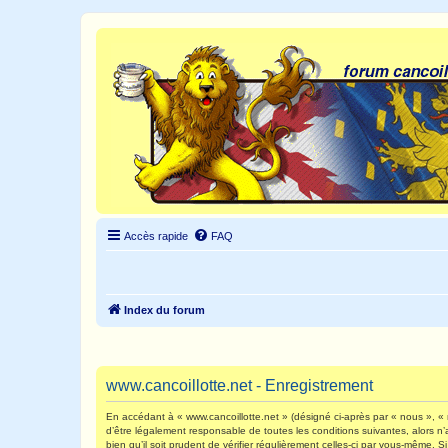
Accès rapide
FAQ
Index du forum
www.cancoillotte.net - Enregistrement
En accédant à « www.cancoillotte.net » (désigné ci-après par « nous », « n
d’être légalement responsable de toutes les conditions suivantes, alors n
bien qu’il soit prudent de vérifier régulièrement celles-ci par vous-même.