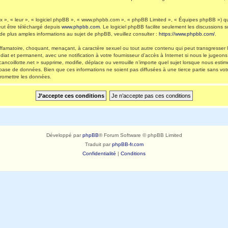
 », « leur », « logiciel phpBB », « www.phpbb.com », « phpBB Limited », « Équipes phpBB ») qui 
eut être téléchargé depuis
www.phpbb.com
. Le logiciel phpBB facilite seulement les discussions
 plus amples informations au sujet de phpBB, veuillez consulter :
https://www.phpbb.com/
.
ffamatoire, choquant, menaçant, à caractère sexuel ou tout autre contenu qui peut transgresser l
diat et permanent, avec une notification à votre fournisseur d’accès à Internet si nous le jugeo
ncoillotte.net » supprime, modifie, déplace ou verrouille n’importe quel sujet lorsque nous es
 base de données. Bien que ces informations ne soient pas diffusées à une tierce partie sans vot
romettre les données.
Développé par
phpBB
® Forum Software © phpBB Limited
Traduit par
phpBB-fr.com
Confidentialité
|
Conditions