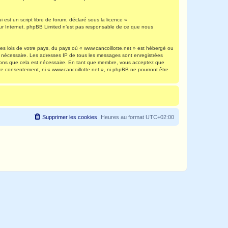
est un script libre de forum, déclaré sous la licence «
 sur Internet. phpBB Limited n’est pas responsable de ce que nous
es lois de votre pays, du pays où « www.cancoillotte.net » est hébergé ou
ns nécessaire. Les adresses IP de tous les messages sont enregistrées
timons que cela est nécessaire. En tant que membre, vous acceptez que
re consentement, ni « www.cancoillotte.net », ni phpBB ne pourront être
Supprimer les cookies
Heures au format
UTC+02:00