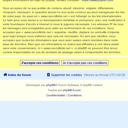
amples informations au sujet de phpBB, veuillez consulter :
https://www.phpbb.com/
.
Vous acceptez de ne pas publier de contenu abusif, obscène, vulgaire, diffamatoire,
choquant, menaçant, à caractère sexuel ou tout autre contenu qui peut transgresser les lois
de votre pays, du pays où « www.cancoillotte.net » est hébergé ou les lois internationales.
Le faire peut vous mener à un bannissement immédiat et permanent, avec une notification à
votre fournisseur d’accès à Internet si nous le jugeons nécessaire. Les adresses IP de tous
les messages sont enregistrées pour aider au renforcement de ces conditions. Vous
acceptez que « www.cancoillotte.net » supprime, modifie, déplace ou verrouille n’importe
quel sujet lorsque nous estimons que cela est nécessaire. En tant que membre, vous
acceptez que toutes les informations que vous avez saisies soient stockées dans notre
base de données. Bien que ces informations ne soient pas diffusées à une tierce partie
sans votre consentement, ni « www.cancoillotte.net », ni phpBB ne pourront être tenus
comme responsables en cas de tentative de piratage visant à compromettre les données.
Index du forum
Supprimer les cookies
Heures au format
UTC+02:00
Développé par
phpBB
® Forum Software © phpBB Limited
Traduit par
phpBB-fr.com
Confidentialité
|
Conditions