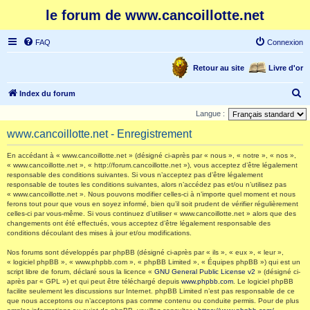
le forum de www.cancoillotte.net
FAQ
Connexion
Retour au site
Livre d'or
R
Index du forum
e
Langue :
c
www.cancoillotte.net - Enregistrement
h
En accédant à « www.cancoillotte.net » (désigné ci-après par « nous », « notre », « nos »,
e
« www.cancoillotte.net », « http://forum.cancoillotte.net »), vous acceptez d’être légalement
responsable des conditions suivantes. Si vous n’acceptez pas d’être légalement
r
responsable de toutes les conditions suivantes, alors n’accédez pas et/ou n’utilisez pas
c
« www.cancoillotte.net ». Nous pouvons modifier celles-ci à n’importe quel moment et nous
ferons tout pour que vous en soyez informé, bien qu’il soit prudent de vérifier régulièrement
h
celles-ci par vous-même. Si vous continuez d’utiliser « www.cancoillotte.net » alors que des
changements ont été effectués, vous acceptez d’être légalement responsable des
e
conditions découlant des mises à jour et/ou modifications.
r
Nos forums sont développés par phpBB (désigné ci-après par « ils », « eux », « leur »,
« logiciel phpBB », « www.phpbb.com », « phpBB Limited », « Équipes phpBB ») qui est un
script libre de forum, déclaré sous la licence «
GNU General Public License v2
» (désigné ci-
après par « GPL ») et qui peut être téléchargé depuis
www.phpbb.com
. Le logiciel phpBB
facilite seulement les discussions sur Internet. phpBB Limited n’est pas responsable de ce
que nous acceptons ou n’acceptons pas comme contenu ou conduite permis. Pour de plus