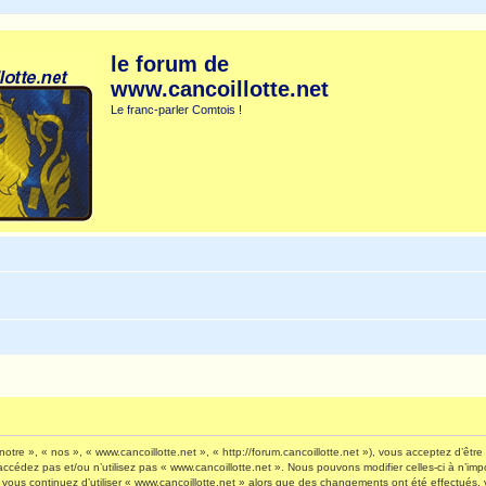
le forum de
www.cancoillotte.net
Le franc-parler Comtois !
otre », « nos », « www.cancoillotte.net », « http://forum.cancoillotte.net »), vous acceptez d’êt
’accédez pas et/ou n’utilisez pas « www.cancoillotte.net ». Nous pouvons modifier celles-ci à n’i
 Si vous continuez d’utiliser « www.cancoillotte.net » alors que des changements ont été effectué