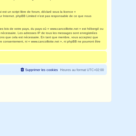
est un script libre de forum, déclaré sous la licence «
 sur Internet. phpBB Limited n’est pas responsable de ce que nous
es lois de votre pays, du pays où « www.cancoillotte.net » est hébergé ou
ns nécessaire. Les adresses IP de tous les messages sont enregistrées
timons que cela est nécessaire. En tant que membre, vous acceptez que
re consentement, ni « www.cancoillotte.net », ni phpBB ne pourront être
Supprimer les cookies
Heures au format
UTC+02:00