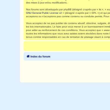
des mises à jour et/ou modifications.
Nos forums sont développés par phpBB (désigné ci-après par « ils », « eux
GNU General Public License v2
» (désigné ci-après par « GPL ») et qui p
acceptons ou n’acceptons pas comme contenu ou conduite permis. Pour de
Vous acceptez de ne pas publier de contenu abusif, obscène, vulgaire, di
les lois internationales. Le faire peut vous mener à un bannissement immé
pour aider au renforcement de ces conditions. Vous acceptez que « www.ca
toutes les informations que vous avez saisies soient stockées dans notre
tenus comme responsables en cas de tentative de piratage visant à comp
Index du forum