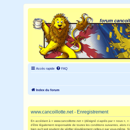
Accès rapide
FAQ
Index du forum
www.cancoillotte.net - Enregistrement
En accédant à « www.cancoillotte.net » (désigné ci-après par « nous », « n
d’être légalement responsable de toutes les conditions suivantes, alors n
bien qu’il soit prudent de vérifier régulièrement celles-ci par vous-même.