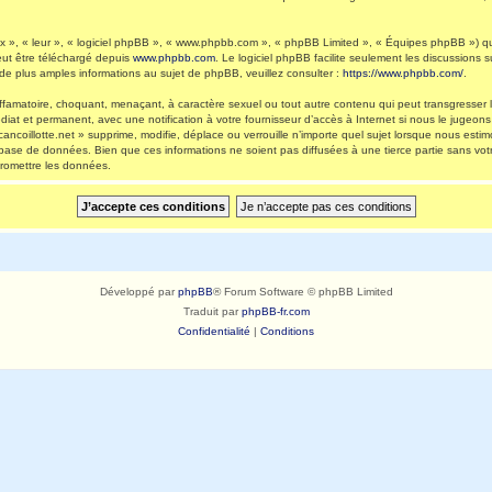
 », « leur », « logiciel phpBB », « www.phpbb.com », « phpBB Limited », « Équipes phpBB ») qui 
eut être téléchargé depuis
www.phpbb.com
. Le logiciel phpBB facilite seulement les discussions
 plus amples informations au sujet de phpBB, veuillez consulter :
https://www.phpbb.com/
.
ffamatoire, choquant, menaçant, à caractère sexuel ou tout autre contenu qui peut transgresser l
diat et permanent, avec une notification à votre fournisseur d’accès à Internet si nous le jugeo
ncoillotte.net » supprime, modifie, déplace ou verrouille n’importe quel sujet lorsque nous es
 base de données. Bien que ces informations ne soient pas diffusées à une tierce partie sans vot
romettre les données.
Développé par
phpBB
® Forum Software © phpBB Limited
Traduit par
phpBB-fr.com
Confidentialité
|
Conditions