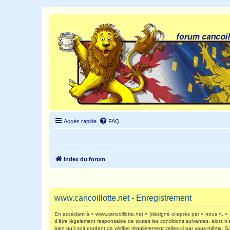
Accès rapide
FAQ
Index du forum
www.cancoillotte.net - Enregistrement
En accédant à « www.cancoillotte.net » (désigné ci-après par « nous », « n
d’être légalement responsable de toutes les conditions suivantes, alors n
bien qu’il soit prudent de vérifier régulièrement celles-ci par vous-même.