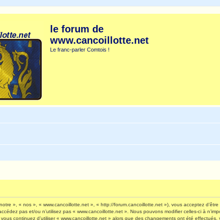
le forum de
www.cancoillotte.net
Le franc-parler Comtois !
otre », « nos », « www.cancoillotte.net », « http://forum.cancoillotte.net »), vous acceptez d’êt
’accédez pas et/ou n’utilisez pas « www.cancoillotte.net ». Nous pouvons modifier celles-ci à n’i
 Si vous continuez d’utiliser « www.cancoillotte.net » alors que des changements ont été effectué