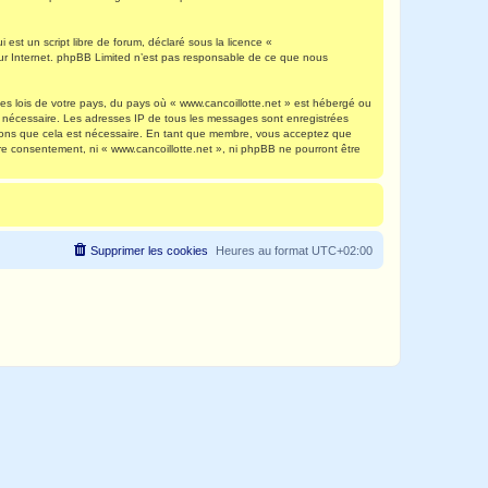
est un script libre de forum, déclaré sous la licence «
 sur Internet. phpBB Limited n’est pas responsable de ce que nous
es lois de votre pays, du pays où « www.cancoillotte.net » est hébergé ou
ns nécessaire. Les adresses IP de tous les messages sont enregistrées
timons que cela est nécessaire. En tant que membre, vous acceptez que
re consentement, ni « www.cancoillotte.net », ni phpBB ne pourront être
Supprimer les cookies
Heures au format
UTC+02:00