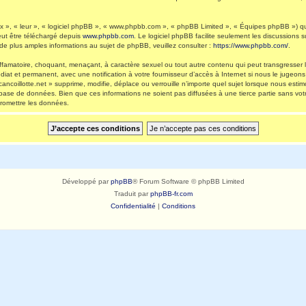
 », « leur », « logiciel phpBB », « www.phpbb.com », « phpBB Limited », « Équipes phpBB ») qui 
eut être téléchargé depuis
www.phpbb.com
. Le logiciel phpBB facilite seulement les discussions
 plus amples informations au sujet de phpBB, veuillez consulter :
https://www.phpbb.com/
.
ffamatoire, choquant, menaçant, à caractère sexuel ou tout autre contenu qui peut transgresser l
diat et permanent, avec une notification à votre fournisseur d’accès à Internet si nous le jugeo
ncoillotte.net » supprime, modifie, déplace ou verrouille n’importe quel sujet lorsque nous es
 base de données. Bien que ces informations ne soient pas diffusées à une tierce partie sans vot
romettre les données.
Développé par
phpBB
® Forum Software © phpBB Limited
Traduit par
phpBB-fr.com
Confidentialité
|
Conditions