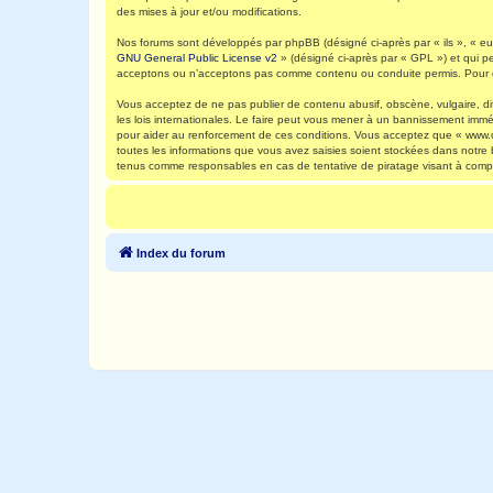
des mises à jour et/ou modifications.
Nos forums sont développés par phpBB (désigné ci-après par « ils », « eux
GNU General Public License v2
» (désigné ci-après par « GPL ») et qui p
acceptons ou n’acceptons pas comme contenu ou conduite permis. Pour de
Vous acceptez de ne pas publier de contenu abusif, obscène, vulgaire, di
les lois internationales. Le faire peut vous mener à un bannissement immé
pour aider au renforcement de ces conditions. Vous acceptez que « www.ca
toutes les informations que vous avez saisies soient stockées dans notre
tenus comme responsables en cas de tentative de piratage visant à comp
Index du forum