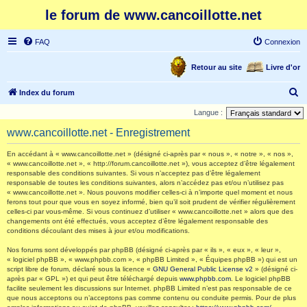
le forum de www.cancoillotte.net
FAQ
Connexion
Retour au site
Livre d'or
R
Index du forum
e
Langue :
c
www.cancoillotte.net - Enregistrement
h
En accédant à « www.cancoillotte.net » (désigné ci-après par « nous », « notre », « nos »,
e
« www.cancoillotte.net », « http://forum.cancoillotte.net »), vous acceptez d’être légalement
responsable des conditions suivantes. Si vous n’acceptez pas d’être légalement
r
responsable de toutes les conditions suivantes, alors n’accédez pas et/ou n’utilisez pas
c
« www.cancoillotte.net ». Nous pouvons modifier celles-ci à n’importe quel moment et nous
ferons tout pour que vous en soyez informé, bien qu’il soit prudent de vérifier régulièrement
h
celles-ci par vous-même. Si vous continuez d’utiliser « www.cancoillotte.net » alors que des
changements ont été effectués, vous acceptez d’être légalement responsable des
e
conditions découlant des mises à jour et/ou modifications.
r
Nos forums sont développés par phpBB (désigné ci-après par « ils », « eux », « leur »,
« logiciel phpBB », « www.phpbb.com », « phpBB Limited », « Équipes phpBB ») qui est un
script libre de forum, déclaré sous la licence «
GNU General Public License v2
» (désigné ci-
après par « GPL ») et qui peut être téléchargé depuis
www.phpbb.com
. Le logiciel phpBB
facilite seulement les discussions sur Internet. phpBB Limited n’est pas responsable de ce
que nous acceptons ou n’acceptons pas comme contenu ou conduite permis. Pour de plus