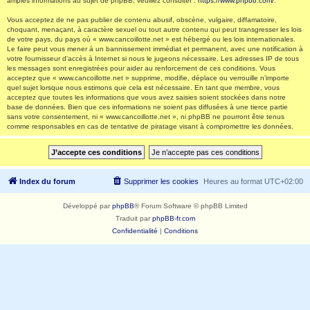
amples informations au sujet de phpBB, veuillez consulter :
https://www.phpbb.com/
.
Vous acceptez de ne pas publier de contenu abusif, obscène, vulgaire, diffamatoire,
choquant, menaçant, à caractère sexuel ou tout autre contenu qui peut transgresser les lois
de votre pays, du pays où « www.cancoillotte.net » est hébergé ou les lois internationales.
Le faire peut vous mener à un bannissement immédiat et permanent, avec une notification à
votre fournisseur d’accès à Internet si nous le jugeons nécessaire. Les adresses IP de tous
les messages sont enregistrées pour aider au renforcement de ces conditions. Vous
acceptez que « www.cancoillotte.net » supprime, modifie, déplace ou verrouille n’importe
quel sujet lorsque nous estimons que cela est nécessaire. En tant que membre, vous
acceptez que toutes les informations que vous avez saisies soient stockées dans notre
base de données. Bien que ces informations ne soient pas diffusées à une tierce partie
sans votre consentement, ni « www.cancoillotte.net », ni phpBB ne pourront être tenus
comme responsables en cas de tentative de piratage visant à compromettre les données.
Index du forum
Supprimer les cookies
Heures au format
UTC+02:00
Développé par
phpBB
® Forum Software © phpBB Limited
Traduit par
phpBB-fr.com
Confidentialité
|
Conditions