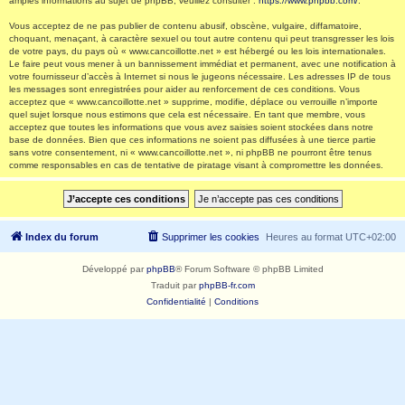
amples informations au sujet de phpBB, veuillez consulter :
https://www.phpbb.com/
.
Vous acceptez de ne pas publier de contenu abusif, obscène, vulgaire, diffamatoire,
choquant, menaçant, à caractère sexuel ou tout autre contenu qui peut transgresser les lois
de votre pays, du pays où « www.cancoillotte.net » est hébergé ou les lois internationales.
Le faire peut vous mener à un bannissement immédiat et permanent, avec une notification à
votre fournisseur d’accès à Internet si nous le jugeons nécessaire. Les adresses IP de tous
les messages sont enregistrées pour aider au renforcement de ces conditions. Vous
acceptez que « www.cancoillotte.net » supprime, modifie, déplace ou verrouille n’importe
quel sujet lorsque nous estimons que cela est nécessaire. En tant que membre, vous
acceptez que toutes les informations que vous avez saisies soient stockées dans notre
base de données. Bien que ces informations ne soient pas diffusées à une tierce partie
sans votre consentement, ni « www.cancoillotte.net », ni phpBB ne pourront être tenus
comme responsables en cas de tentative de piratage visant à compromettre les données.
Index du forum
Supprimer les cookies
Heures au format
UTC+02:00
Développé par
phpBB
® Forum Software © phpBB Limited
Traduit par
phpBB-fr.com
Confidentialité
|
Conditions