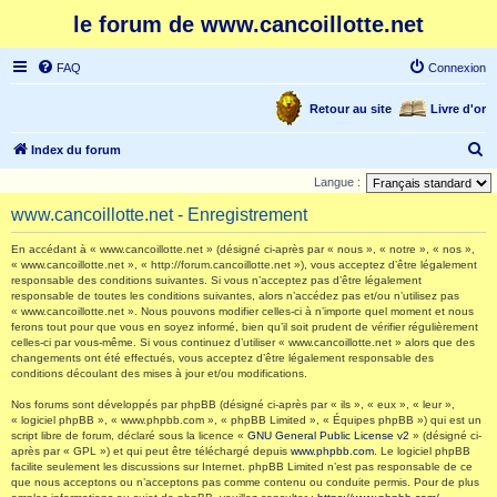
le forum de www.cancoillotte.net
FAQ
Connexion
Retour au site
Livre d'or
R
Index du forum
e
Langue :
c
www.cancoillotte.net - Enregistrement
h
En accédant à « www.cancoillotte.net » (désigné ci-après par « nous », « notre », « nos »,
e
« www.cancoillotte.net », « http://forum.cancoillotte.net »), vous acceptez d’être légalement
responsable des conditions suivantes. Si vous n’acceptez pas d’être légalement
r
responsable de toutes les conditions suivantes, alors n’accédez pas et/ou n’utilisez pas
c
« www.cancoillotte.net ». Nous pouvons modifier celles-ci à n’importe quel moment et nous
ferons tout pour que vous en soyez informé, bien qu’il soit prudent de vérifier régulièrement
h
celles-ci par vous-même. Si vous continuez d’utiliser « www.cancoillotte.net » alors que des
changements ont été effectués, vous acceptez d’être légalement responsable des
e
conditions découlant des mises à jour et/ou modifications.
r
Nos forums sont développés par phpBB (désigné ci-après par « ils », « eux », « leur »,
« logiciel phpBB », « www.phpbb.com », « phpBB Limited », « Équipes phpBB ») qui est un
script libre de forum, déclaré sous la licence «
GNU General Public License v2
» (désigné ci-
après par « GPL ») et qui peut être téléchargé depuis
www.phpbb.com
. Le logiciel phpBB
facilite seulement les discussions sur Internet. phpBB Limited n’est pas responsable de ce
que nous acceptons ou n’acceptons pas comme contenu ou conduite permis. Pour de plus