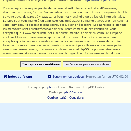
amples informations au sujet de phpBB, veuillez consulter :
https://www.phpbb.com/
.
Vous acceptez de ne pas publier de contenu abusif, obscène, vulgaire, diffamatoire,
choquant, menaçant, à caractère sexuel ou tout autre contenu qui peut transgresser les lois
de votre pays, du pays où « www.cancoillotte.net » est hébergé ou les lois internationales.
Le faire peut vous mener à un bannissement immédiat et permanent, avec une notification à
votre fournisseur d’accès à Internet si nous le jugeons nécessaire. Les adresses IP de tous
les messages sont enregistrées pour aider au renforcement de ces conditions. Vous
acceptez que « www.cancoillotte.net » supprime, modifie, déplace ou verrouille n’importe
quel sujet lorsque nous estimons que cela est nécessaire. En tant que membre, vous
acceptez que toutes les informations que vous avez saisies soient stockées dans notre
base de données. Bien que ces informations ne soient pas diffusées à une tierce partie
sans votre consentement, ni « www.cancoillotte.net », ni phpBB ne pourront être tenus
comme responsables en cas de tentative de piratage visant à compromettre les données.
Index du forum
Supprimer les cookies
Heures au format
UTC+02:00
Développé par
phpBB
® Forum Software © phpBB Limited
Traduit par
phpBB-fr.com
Confidentialité
|
Conditions