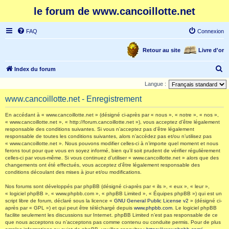
le forum de www.cancoillotte.net
FAQ
Connexion
Retour au site
Livre d'or
R
Index du forum
e
Langue :
c
www.cancoillotte.net - Enregistrement
h
En accédant à « www.cancoillotte.net » (désigné ci-après par « nous », « notre », « nos »,
e
« www.cancoillotte.net », « http://forum.cancoillotte.net »), vous acceptez d’être légalement
responsable des conditions suivantes. Si vous n’acceptez pas d’être légalement
r
responsable de toutes les conditions suivantes, alors n’accédez pas et/ou n’utilisez pas
c
« www.cancoillotte.net ». Nous pouvons modifier celles-ci à n’importe quel moment et nous
ferons tout pour que vous en soyez informé, bien qu’il soit prudent de vérifier régulièrement
h
celles-ci par vous-même. Si vous continuez d’utiliser « www.cancoillotte.net » alors que des
changements ont été effectués, vous acceptez d’être légalement responsable des
e
conditions découlant des mises à jour et/ou modifications.
r
Nos forums sont développés par phpBB (désigné ci-après par « ils », « eux », « leur »,
« logiciel phpBB », « www.phpbb.com », « phpBB Limited », « Équipes phpBB ») qui est un
script libre de forum, déclaré sous la licence «
GNU General Public License v2
» (désigné ci-
après par « GPL ») et qui peut être téléchargé depuis
www.phpbb.com
. Le logiciel phpBB
facilite seulement les discussions sur Internet. phpBB Limited n’est pas responsable de ce
que nous acceptons ou n’acceptons pas comme contenu ou conduite permis. Pour de plus