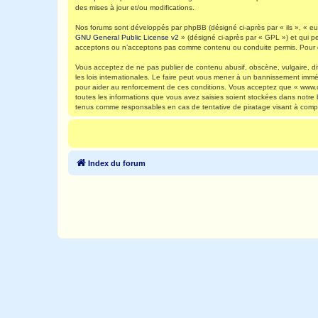
des mises à jour et/ou modifications.
Nos forums sont développés par phpBB (désigné ci-après par « ils », « eux
GNU General Public License v2
» (désigné ci-après par « GPL ») et qui p
acceptons ou n’acceptons pas comme contenu ou conduite permis. Pour de
Vous acceptez de ne pas publier de contenu abusif, obscène, vulgaire, di
les lois internationales. Le faire peut vous mener à un bannissement immé
pour aider au renforcement de ces conditions. Vous acceptez que « www.ca
toutes les informations que vous avez saisies soient stockées dans notre
tenus comme responsables en cas de tentative de piratage visant à comp
Index du forum