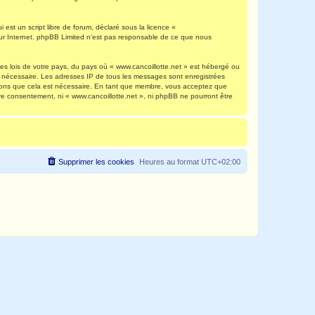
est un script libre de forum, déclaré sous la licence «
 sur Internet. phpBB Limited n’est pas responsable de ce que nous
es lois de votre pays, du pays où « www.cancoillotte.net » est hébergé ou
ns nécessaire. Les adresses IP de tous les messages sont enregistrées
timons que cela est nécessaire. En tant que membre, vous acceptez que
re consentement, ni « www.cancoillotte.net », ni phpBB ne pourront être
Supprimer les cookies
Heures au format
UTC+02:00