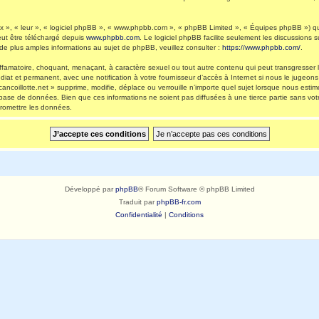
 », « leur », « logiciel phpBB », « www.phpbb.com », « phpBB Limited », « Équipes phpBB ») qui 
eut être téléchargé depuis
www.phpbb.com
. Le logiciel phpBB facilite seulement les discussions
 plus amples informations au sujet de phpBB, veuillez consulter :
https://www.phpbb.com/
.
ffamatoire, choquant, menaçant, à caractère sexuel ou tout autre contenu qui peut transgresser l
diat et permanent, avec une notification à votre fournisseur d’accès à Internet si nous le jugeo
ncoillotte.net » supprime, modifie, déplace ou verrouille n’importe quel sujet lorsque nous es
 base de données. Bien que ces informations ne soient pas diffusées à une tierce partie sans vot
romettre les données.
Développé par
phpBB
® Forum Software © phpBB Limited
Traduit par
phpBB-fr.com
Confidentialité
|
Conditions