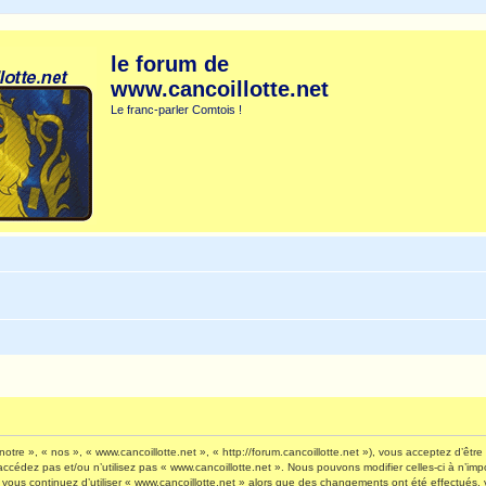
le forum de
www.cancoillotte.net
Le franc-parler Comtois !
otre », « nos », « www.cancoillotte.net », « http://forum.cancoillotte.net »), vous acceptez d’êt
’accédez pas et/ou n’utilisez pas « www.cancoillotte.net ». Nous pouvons modifier celles-ci à n’i
 Si vous continuez d’utiliser « www.cancoillotte.net » alors que des changements ont été effectué