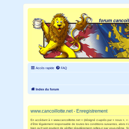
Accès rapide
FAQ
Index du forum
www.cancoillotte.net - Enregistrement
En accédant à « www.cancoillotte.net » (désigné ci-après par « nous », « n
d’être légalement responsable de toutes les conditions suivantes, alors n
bien qu’il soit prudent de vérifier régulièrement celles-ci par vous-même.