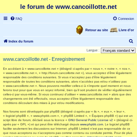
le forum de www.cancoillotte.net
FAQ
Connexion
Retour au site
Livre d'or
R
Index du forum
e
Langue :
c
www.cancoillotte.net - Enregistrement
h
En accédant à « www.cancoillotte.net » (désigné ci-après par « nous », « notre », « nos »,
e
« www.cancoillotte.net », « http://forum.cancoillotte.net »), vous acceptez d’être légalement
responsable des conditions suivantes. Si vous n’acceptez pas d’être légalement
r
responsable de toutes les conditions suivantes, alors n’accédez pas et/ou n’utilisez pas
c
« www.cancoillotte.net ». Nous pouvons modifier celles-ci à n’importe quel moment et nous
ferons tout pour que vous en soyez informé, bien qu’il soit prudent de vérifier régulièrement
h
celles-ci par vous-même. Si vous continuez d’utiliser « www.cancoillotte.net » alors que des
changements ont été effectués, vous acceptez d’être légalement responsable des
e
conditions découlant des mises à jour et/ou modifications.
r
Nos forums sont développés par phpBB (désigné ci-après par « ils », « eux », « leur »,
« logiciel phpBB », « www.phpbb.com », « phpBB Limited », « Équipes phpBB ») qui est un
script libre de forum, déclaré sous la licence «
GNU General Public License v2
» (désigné ci-
après par « GPL ») et qui peut être téléchargé depuis
www.phpbb.com
. Le logiciel phpBB
facilite seulement les discussions sur Internet. phpBB Limited n’est pas responsable de ce
que nous acceptons ou n’acceptons pas comme contenu ou conduite permis. Pour de plus