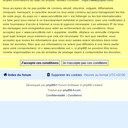
amples informations au sujet de phpBB, veuillez consulter :
https://www.phpbb.com/
.
Vous acceptez de ne pas publier de contenu abusif, obscène, vulgaire, diffamatoire,
choquant, menaçant, à caractère sexuel ou tout autre contenu qui peut transgresser les lois
de votre pays, du pays où « www.cancoillotte.net » est hébergé ou les lois internationales.
Le faire peut vous mener à un bannissement immédiat et permanent, avec une notification à
votre fournisseur d’accès à Internet si nous le jugeons nécessaire. Les adresses IP de tous
les messages sont enregistrées pour aider au renforcement de ces conditions. Vous
acceptez que « www.cancoillotte.net » supprime, modifie, déplace ou verrouille n’importe
quel sujet lorsque nous estimons que cela est nécessaire. En tant que membre, vous
acceptez que toutes les informations que vous avez saisies soient stockées dans notre
base de données. Bien que ces informations ne soient pas diffusées à une tierce partie
sans votre consentement, ni « www.cancoillotte.net », ni phpBB ne pourront être tenus
comme responsables en cas de tentative de piratage visant à compromettre les données.
Index du forum
Supprimer les cookies
Heures au format
UTC+02:00
Développé par
phpBB
® Forum Software © phpBB Limited
Traduit par
phpBB-fr.com
Confidentialité
|
Conditions