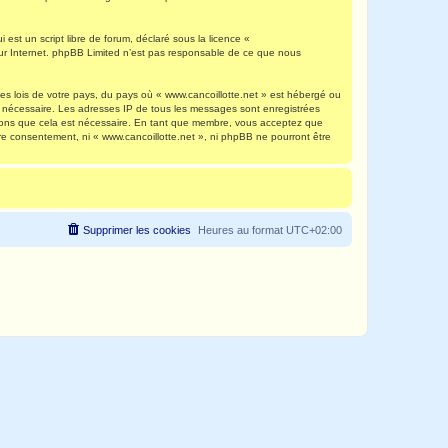
est un script libre de forum, déclaré sous la licence «
 sur Internet. phpBB Limited n’est pas responsable de ce que nous
es lois de votre pays, du pays où « www.cancoillotte.net » est hébergé ou
ns nécessaire. Les adresses IP de tous les messages sont enregistrées
timons que cela est nécessaire. En tant que membre, vous acceptez que
re consentement, ni « www.cancoillotte.net », ni phpBB ne pourront être
Supprimer les cookies
Heures au format
UTC+02:00