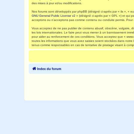
des mises à jour et/ou modifications.
Nos forums sont développés par phpBB (désigné ci-après par « ils », « eux
GNU General Public License v2
» (désigné ci-après par « GPL ») et qui p
acceptons ou n’acceptons pas comme contenu ou conduite permis. Pour de
Vous acceptez de ne pas publier de contenu abusif, obscène, vulgaire, di
les lois internationales. Le faire peut vous mener à un bannissement immé
pour aider au renforcement de ces conditions. Vous acceptez que « www.ca
toutes les informations que vous avez saisies soient stockées dans notre
tenus comme responsables en cas de tentative de piratage visant à comp
Index du forum