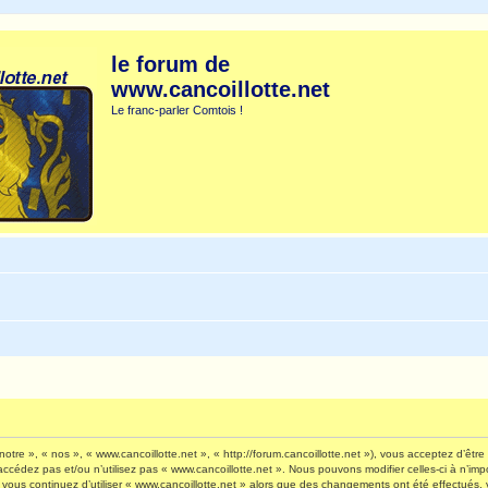
le forum de
www.cancoillotte.net
Le franc-parler Comtois !
otre », « nos », « www.cancoillotte.net », « http://forum.cancoillotte.net »), vous acceptez d’êt
’accédez pas et/ou n’utilisez pas « www.cancoillotte.net ». Nous pouvons modifier celles-ci à n’i
 Si vous continuez d’utiliser « www.cancoillotte.net » alors que des changements ont été effectué