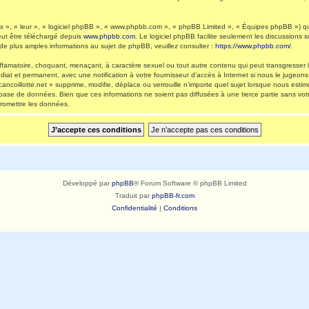
 », « leur », « logiciel phpBB », « www.phpbb.com », « phpBB Limited », « Équipes phpBB ») qui 
eut être téléchargé depuis
www.phpbb.com
. Le logiciel phpBB facilite seulement les discussions
 plus amples informations au sujet de phpBB, veuillez consulter :
https://www.phpbb.com/
.
ffamatoire, choquant, menaçant, à caractère sexuel ou tout autre contenu qui peut transgresser l
diat et permanent, avec une notification à votre fournisseur d’accès à Internet si nous le jugeo
ncoillotte.net » supprime, modifie, déplace ou verrouille n’importe quel sujet lorsque nous es
 base de données. Bien que ces informations ne soient pas diffusées à une tierce partie sans vot
romettre les données.
Développé par
phpBB
® Forum Software © phpBB Limited
Traduit par
phpBB-fr.com
Confidentialité
|
Conditions