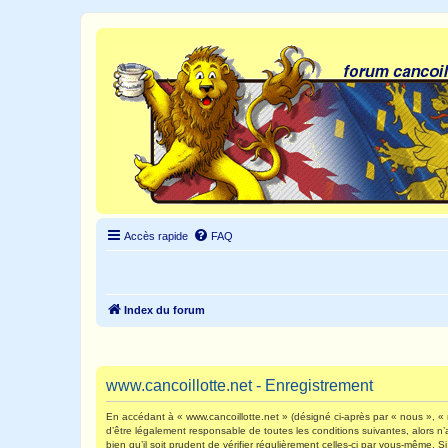
Accès rapide
FAQ
Index du forum
www.cancoillotte.net - Enregistrement
En accédant à « www.cancoillotte.net » (désigné ci-après par « nous », « n
d’être légalement responsable de toutes les conditions suivantes, alors n
bien qu’il soit prudent de vérifier régulièrement celles-ci par vous-même.