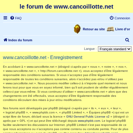
le forum de www.cancoillotte.net
FAQ
Connexion
Retour au site
Livre d'or
R
Index du forum
e
Langue :
c
www.cancoillotte.net - Enregistrement
h
En accédant à « www.cancoillotte.net » (désigné ci-après par « nous », « notre », « nos »,
e
« www.cancoillotte.net », « http://forum.cancoillotte.net »), vous acceptez d’être légalement
responsable des conditions suivantes. Si vous n’acceptez pas d’être légalement
r
responsable de toutes les conditions suivantes, alors n’accédez pas et/ou n’utilisez pas
c
« www.cancoillotte.net ». Nous pouvons modifier celles-ci à n’importe quel moment et nous
ferons tout pour que vous en soyez informé, bien qu’il soit prudent de vérifier régulièrement
h
celles-ci par vous-même. Si vous continuez d’utiliser « www.cancoillotte.net » alors que des
changements ont été effectués, vous acceptez d’être légalement responsable des
e
conditions découlant des mises à jour et/ou modifications.
r
Nos forums sont développés par phpBB (désigné ci-après par « ils », « eux », « leur »,
« logiciel phpBB », « www.phpbb.com », « phpBB Limited », « Équipes phpBB ») qui est un
script libre de forum, déclaré sous la licence «
GNU General Public License v2
» (désigné ci-
après par « GPL ») et qui peut être téléchargé depuis
www.phpbb.com
. Le logiciel phpBB
facilite seulement les discussions sur Internet. phpBB Limited n’est pas responsable de ce
que nous acceptons ou n’acceptons pas comme contenu ou conduite permis. Pour de plus