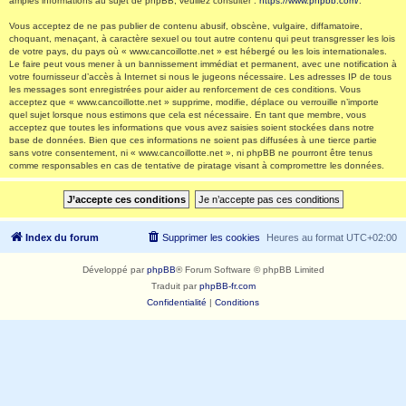
amples informations au sujet de phpBB, veuillez consulter :
https://www.phpbb.com/
.
Vous acceptez de ne pas publier de contenu abusif, obscène, vulgaire, diffamatoire,
choquant, menaçant, à caractère sexuel ou tout autre contenu qui peut transgresser les lois
de votre pays, du pays où « www.cancoillotte.net » est hébergé ou les lois internationales.
Le faire peut vous mener à un bannissement immédiat et permanent, avec une notification à
votre fournisseur d’accès à Internet si nous le jugeons nécessaire. Les adresses IP de tous
les messages sont enregistrées pour aider au renforcement de ces conditions. Vous
acceptez que « www.cancoillotte.net » supprime, modifie, déplace ou verrouille n’importe
quel sujet lorsque nous estimons que cela est nécessaire. En tant que membre, vous
acceptez que toutes les informations que vous avez saisies soient stockées dans notre
base de données. Bien que ces informations ne soient pas diffusées à une tierce partie
sans votre consentement, ni « www.cancoillotte.net », ni phpBB ne pourront être tenus
comme responsables en cas de tentative de piratage visant à compromettre les données.
Index du forum
Supprimer les cookies
Heures au format
UTC+02:00
Développé par
phpBB
® Forum Software © phpBB Limited
Traduit par
phpBB-fr.com
Confidentialité
|
Conditions