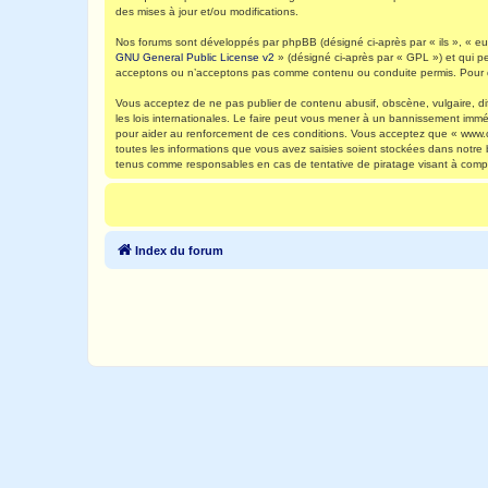
des mises à jour et/ou modifications.
Nos forums sont développés par phpBB (désigné ci-après par « ils », « eux
GNU General Public License v2
» (désigné ci-après par « GPL ») et qui p
acceptons ou n’acceptons pas comme contenu ou conduite permis. Pour de
Vous acceptez de ne pas publier de contenu abusif, obscène, vulgaire, di
les lois internationales. Le faire peut vous mener à un bannissement immé
pour aider au renforcement de ces conditions. Vous acceptez que « www.ca
toutes les informations que vous avez saisies soient stockées dans notre
tenus comme responsables en cas de tentative de piratage visant à comp
Index du forum