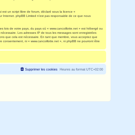
est un script libre de forum, déclaré sous la licence «
 sur Internet. phpBB Limited n’est pas responsable de ce que nous
es lois de votre pays, du pays où « www.cancoillotte.net » est hébergé ou
ns nécessaire. Les adresses IP de tous les messages sont enregistrées
timons que cela est nécessaire. En tant que membre, vous acceptez que
re consentement, ni « www.cancoillotte.net », ni phpBB ne pourront être
Supprimer les cookies
Heures au format
UTC+02:00