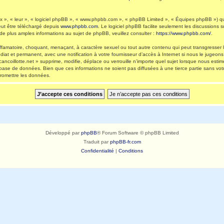
 », « leur », « logiciel phpBB », « www.phpbb.com », « phpBB Limited », « Équipes phpBB ») qui 
eut être téléchargé depuis
www.phpbb.com
. Le logiciel phpBB facilite seulement les discussions
 plus amples informations au sujet de phpBB, veuillez consulter :
https://www.phpbb.com/
.
ffamatoire, choquant, menaçant, à caractère sexuel ou tout autre contenu qui peut transgresser l
diat et permanent, avec une notification à votre fournisseur d’accès à Internet si nous le jugeo
ncoillotte.net » supprime, modifie, déplace ou verrouille n’importe quel sujet lorsque nous es
 base de données. Bien que ces informations ne soient pas diffusées à une tierce partie sans vot
romettre les données.
Développé par
phpBB
® Forum Software © phpBB Limited
Traduit par
phpBB-fr.com
Confidentialité
|
Conditions