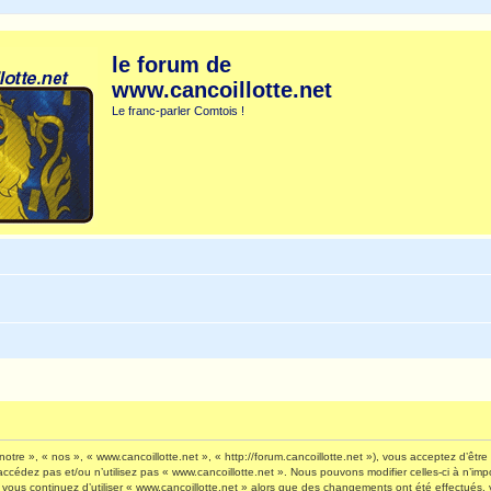
le forum de
www.cancoillotte.net
Le franc-parler Comtois !
otre », « nos », « www.cancoillotte.net », « http://forum.cancoillotte.net »), vous acceptez d’êt
’accédez pas et/ou n’utilisez pas « www.cancoillotte.net ». Nous pouvons modifier celles-ci à n’i
 Si vous continuez d’utiliser « www.cancoillotte.net » alors que des changements ont été effectué