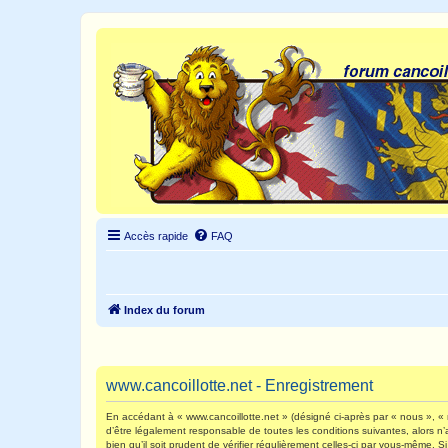
Accès rapide
FAQ
Index du forum
www.cancoillotte.net - Enregistrement
En accédant à « www.cancoillotte.net » (désigné ci-après par « nous », « n
d’être légalement responsable de toutes les conditions suivantes, alors n
bien qu’il soit prudent de vérifier régulièrement celles-ci par vous-même.