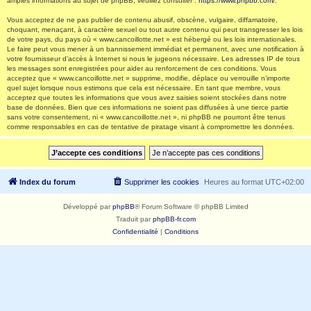
amples informations au sujet de phpBB, veuillez consulter :
https://www.phpbb.com/
.
Vous acceptez de ne pas publier de contenu abusif, obscène, vulgaire, diffamatoire,
choquant, menaçant, à caractère sexuel ou tout autre contenu qui peut transgresser les lois
de votre pays, du pays où « www.cancoillotte.net » est hébergé ou les lois internationales.
Le faire peut vous mener à un bannissement immédiat et permanent, avec une notification à
votre fournisseur d’accès à Internet si nous le jugeons nécessaire. Les adresses IP de tous
les messages sont enregistrées pour aider au renforcement de ces conditions. Vous
acceptez que « www.cancoillotte.net » supprime, modifie, déplace ou verrouille n’importe
quel sujet lorsque nous estimons que cela est nécessaire. En tant que membre, vous
acceptez que toutes les informations que vous avez saisies soient stockées dans notre
base de données. Bien que ces informations ne soient pas diffusées à une tierce partie
sans votre consentement, ni « www.cancoillotte.net », ni phpBB ne pourront être tenus
comme responsables en cas de tentative de piratage visant à compromettre les données.
Index du forum
Supprimer les cookies
Heures au format
UTC+02:00
Développé par
phpBB
® Forum Software © phpBB Limited
Traduit par
phpBB-fr.com
Confidentialité
|
Conditions