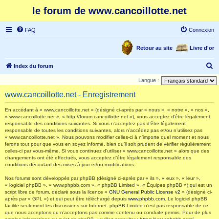
le forum de www.cancoillotte.net
FAQ
Connexion
Retour au site
Livre d'or
R
Index du forum
e
Langue :
c
www.cancoillotte.net - Enregistrement
h
En accédant à « www.cancoillotte.net » (désigné ci-après par « nous », « notre », « nos »,
e
« www.cancoillotte.net », « http://forum.cancoillotte.net »), vous acceptez d’être légalement
responsable des conditions suivantes. Si vous n’acceptez pas d’être légalement
r
responsable de toutes les conditions suivantes, alors n’accédez pas et/ou n’utilisez pas
c
« www.cancoillotte.net ». Nous pouvons modifier celles-ci à n’importe quel moment et nous
ferons tout pour que vous en soyez informé, bien qu’il soit prudent de vérifier régulièrement
h
celles-ci par vous-même. Si vous continuez d’utiliser « www.cancoillotte.net » alors que des
changements ont été effectués, vous acceptez d’être légalement responsable des
e
conditions découlant des mises à jour et/ou modifications.
r
Nos forums sont développés par phpBB (désigné ci-après par « ils », « eux », « leur »,
« logiciel phpBB », « www.phpbb.com », « phpBB Limited », « Équipes phpBB ») qui est un
script libre de forum, déclaré sous la licence «
GNU General Public License v2
» (désigné ci-
après par « GPL ») et qui peut être téléchargé depuis
www.phpbb.com
. Le logiciel phpBB
facilite seulement les discussions sur Internet. phpBB Limited n’est pas responsable de ce
que nous acceptons ou n’acceptons pas comme contenu ou conduite permis. Pour de plus