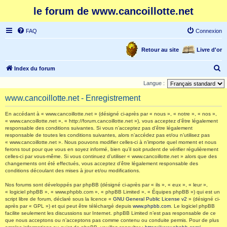
le forum de www.cancoillotte.net
FAQ
Connexion
Retour au site
Livre d'or
R
Index du forum
e
Langue :
c
www.cancoillotte.net - Enregistrement
h
En accédant à « www.cancoillotte.net » (désigné ci-après par « nous », « notre », « nos »,
e
« www.cancoillotte.net », « http://forum.cancoillotte.net »), vous acceptez d’être légalement
responsable des conditions suivantes. Si vous n’acceptez pas d’être légalement
r
responsable de toutes les conditions suivantes, alors n’accédez pas et/ou n’utilisez pas
c
« www.cancoillotte.net ». Nous pouvons modifier celles-ci à n’importe quel moment et nous
ferons tout pour que vous en soyez informé, bien qu’il soit prudent de vérifier régulièrement
h
celles-ci par vous-même. Si vous continuez d’utiliser « www.cancoillotte.net » alors que des
changements ont été effectués, vous acceptez d’être légalement responsable des
e
conditions découlant des mises à jour et/ou modifications.
r
Nos forums sont développés par phpBB (désigné ci-après par « ils », « eux », « leur »,
« logiciel phpBB », « www.phpbb.com », « phpBB Limited », « Équipes phpBB ») qui est un
script libre de forum, déclaré sous la licence «
GNU General Public License v2
» (désigné ci-
après par « GPL ») et qui peut être téléchargé depuis
www.phpbb.com
. Le logiciel phpBB
facilite seulement les discussions sur Internet. phpBB Limited n’est pas responsable de ce
que nous acceptons ou n’acceptons pas comme contenu ou conduite permis. Pour de plus