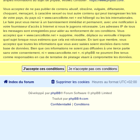
amples informations au sujet de phpBB, veuillez consulter :
https://www.phpbb.com/
.
Vous acceptez de ne pas publier de contenu abusif, obscène, vulgaire, diffamatoire,
choquant, menaçant, à caractère sexuel ou tout autre contenu qui peut transgresser les lois
de votre pays, du pays où « www.cancoillotte.net » est hébergé ou les lois internationales.
Le faire peut vous mener à un bannissement immédiat et permanent, avec une notification à
votre fournisseur d’accès à Internet si nous le jugeons nécessaire. Les adresses IP de tous
les messages sont enregistrées pour aider au renforcement de ces conditions. Vous
acceptez que « www.cancoillotte.net » supprime, modifie, déplace ou verrouille n’importe
quel sujet lorsque nous estimons que cela est nécessaire. En tant que membre, vous
acceptez que toutes les informations que vous avez saisies soient stockées dans notre
base de données. Bien que ces informations ne soient pas diffusées à une tierce partie
sans votre consentement, ni « www.cancoillotte.net », ni phpBB ne pourront être tenus
comme responsables en cas de tentative de piratage visant à compromettre les données.
Index du forum
Supprimer les cookies
Heures au format
UTC+02:00
Développé par
phpBB
® Forum Software © phpBB Limited
Traduit par
phpBB-fr.com
Confidentialité
|
Conditions