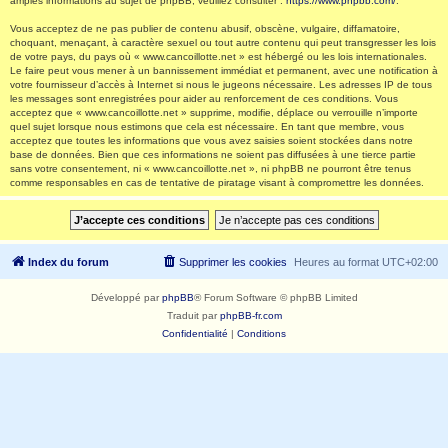
amples informations au sujet de phpBB, veuillez consulter :
https://www.phpbb.com/
.
Vous acceptez de ne pas publier de contenu abusif, obscène, vulgaire, diffamatoire,
choquant, menaçant, à caractère sexuel ou tout autre contenu qui peut transgresser les lois
de votre pays, du pays où « www.cancoillotte.net » est hébergé ou les lois internationales.
Le faire peut vous mener à un bannissement immédiat et permanent, avec une notification à
votre fournisseur d’accès à Internet si nous le jugeons nécessaire. Les adresses IP de tous
les messages sont enregistrées pour aider au renforcement de ces conditions. Vous
acceptez que « www.cancoillotte.net » supprime, modifie, déplace ou verrouille n’importe
quel sujet lorsque nous estimons que cela est nécessaire. En tant que membre, vous
acceptez que toutes les informations que vous avez saisies soient stockées dans notre
base de données. Bien que ces informations ne soient pas diffusées à une tierce partie
sans votre consentement, ni « www.cancoillotte.net », ni phpBB ne pourront être tenus
comme responsables en cas de tentative de piratage visant à compromettre les données.
Index du forum
Supprimer les cookies
Heures au format
UTC+02:00
Développé par
phpBB
® Forum Software © phpBB Limited
Traduit par
phpBB-fr.com
Confidentialité
|
Conditions