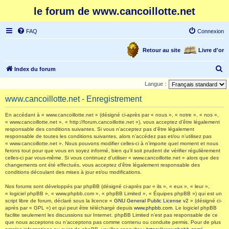
le forum de www.cancoillotte.net
FAQ
Connexion
Retour au site
Livre d'or
R
Index du forum
e
Langue :
c
www.cancoillotte.net - Enregistrement
h
En accédant à « www.cancoillotte.net » (désigné ci-après par « nous », « notre », « nos »,
e
« www.cancoillotte.net », « http://forum.cancoillotte.net »), vous acceptez d’être légalement
responsable des conditions suivantes. Si vous n’acceptez pas d’être légalement
r
responsable de toutes les conditions suivantes, alors n’accédez pas et/ou n’utilisez pas
c
« www.cancoillotte.net ». Nous pouvons modifier celles-ci à n’importe quel moment et nous
ferons tout pour que vous en soyez informé, bien qu’il soit prudent de vérifier régulièrement
h
celles-ci par vous-même. Si vous continuez d’utiliser « www.cancoillotte.net » alors que des
changements ont été effectués, vous acceptez d’être légalement responsable des
e
conditions découlant des mises à jour et/ou modifications.
r
Nos forums sont développés par phpBB (désigné ci-après par « ils », « eux », « leur »,
« logiciel phpBB », « www.phpbb.com », « phpBB Limited », « Équipes phpBB ») qui est un
script libre de forum, déclaré sous la licence «
GNU General Public License v2
» (désigné ci-
après par « GPL ») et qui peut être téléchargé depuis
www.phpbb.com
. Le logiciel phpBB
facilite seulement les discussions sur Internet. phpBB Limited n’est pas responsable de ce
que nous acceptons ou n’acceptons pas comme contenu ou conduite permis. Pour de plus