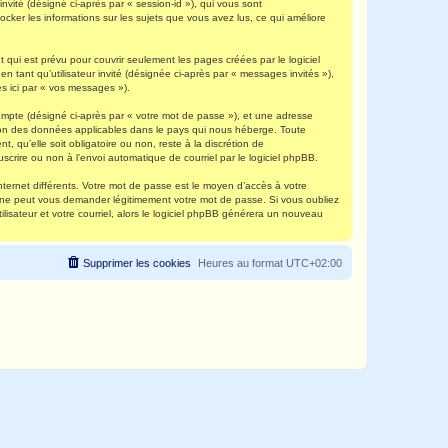
invité (désigné ci-après par « session-id »), qui vous sont
ocker les informations sur les sujets que vous avez lus, ce qui améliore
qui est prévu pour couvrir seulement les pages créées par le logiciel
 tant qu’utilisateur invité (désignée ci-après par « messages invités »),
s ici par « vos messages »).
compte (désigné ci-après par « votre mot de passe »), et une adresse
ection des données applicables dans le pays qui nous héberge. Toute
, qu’elle soit obligatoire ou non, reste à la discrétion de
scrire ou non à l’envoi automatique de courriel par le logiciel phpBB.
nternet différents. Votre mot de passe est le moyen d’accès à votre
e ne peut vous demander légitimement votre mot de passe. Si vous oubliez
lisateur et votre courriel, alors le logiciel phpBB générera un nouveau
Supprimer les cookies
Heures au format
UTC+02:00