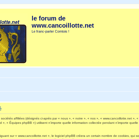
le forum de
www.cancoillotte.net
Le franc-parler Comtois !
é
ociétés affiliées (désignés ci-après par « nous », « notre », « nos », « www.cancoillotte.net », « 
», « Équipes phpBB ») utilisent n’importe quelle information collectée pendant n’importe quelle s
ant sur « www.cancoillotte.net », le logiciel phpBB créera un certain nombre de cookies, qui sont