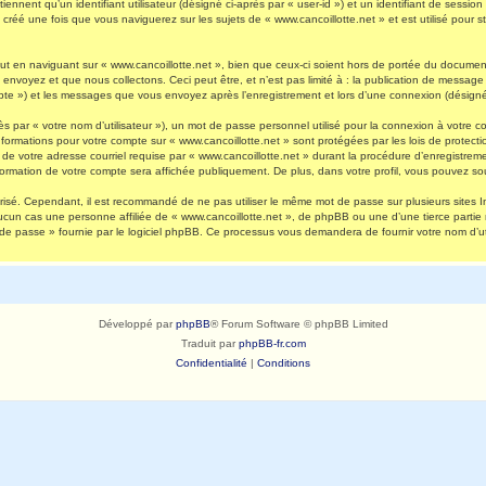
nnent qu’un identifiant utilisateur (désigné ci-après par « user-id ») et un identifiant de session 
réé une fois que vous naviguerez sur les sujets de « www.cancoillotte.net » et est utilisé pour st
 en naviguant sur « www.cancoillotte.net », bien que ceux-ci soient hors de portée du document 
oyez et que nous collectons. Ceci peut être, et n’est pas limité à : la publication de message en
ompte ») et les messages que vous envoyez après l’enregistrement et lors d’une connexion (désigné
s par « votre nom d’utilisateur »), un mot de passe personnel utilisé pour la connexion à votre 
s informations pour votre compte sur « www.cancoillotte.net » sont protégées par les lois de prot
de votre adresse courriel requise par « www.cancoillotte.net » durant la procédure d’enregistrement
formation de votre compte sera affichée publiquement. De plus, dans votre profil, vous pouvez sou
urisé. Cependant, il est recommandé de ne pas utiliser le même mot de passe sur plusieurs sites I
ucun cas une personne affiliée de « www.cancoillotte.net », de phpBB ou une d’une tierce parti
 de passe » fournie par le logiciel phpBB. Ce processus vous demandera de fournir votre nom d’uti
Développé par
phpBB
® Forum Software © phpBB Limited
Traduit par
phpBB-fr.com
Confidentialité
|
Conditions