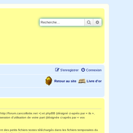
Rechercher
Recherche avancé
S’enregistrer
Connexion
Retour au site
Livre d'or
http://forum.cancoillotte.net ») et phpBB (désigné ci-après par « ils »,
ession d’utilisation de votre part (désignée ci-après par « vos
 des petits fichiers textes téléchargés dans les fichiers temporaires du