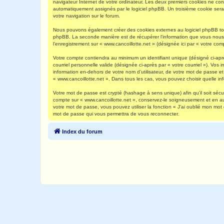
navigateur Internet de votre ordinateur. Les deux premiers cookies ne contie
automatiquement assignés par le logiciel phpBB. Un troisième cookie sera c
votre navigation sur le forum.
Nous pouvons également créer des cookies externes au logiciel phpBB tout
phpBB. La seconde manière est de récupérer l’information que vous nous env
l’enregistrement sur « www.cancoillotte.net » (désignée ici par « votre c
Votre compte contiendra au minimum un identifiant unique (désigné ci-aprè
courriel personnelle valide (désignée ci-après par « votre courriel »). Vo
information en-dehors de votre nom d’utilisateur, de votre mot de passe et 
« www.cancoillotte.net ». Dans tous les cas, vous pouvez choisir quelle in
Votre mot de passe est crypté (hashage à sens unique) afin qu’il soit séc
compte sur « www.cancoillotte.net », conservez-le soigneusement et en a
votre mot de passe, vous pouvez utiliser la fonction « J’ai oublié mon mot
mot de passe qui vous permettra de vous reconnecter.
Index du forum