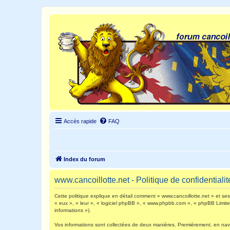
Accès rapide
FAQ
Index du forum
www.cancoillotte.net - Politique de confidentialit
Cette politique explique en détail comment « www.cancoillotte.net » et ses s
« eux », « leur », « logiciel phpBB », « www.phpbb.com », « phpBB Limited 
informations »).
Vos informations sont collectées de deux manières. Premièrement, en navigu