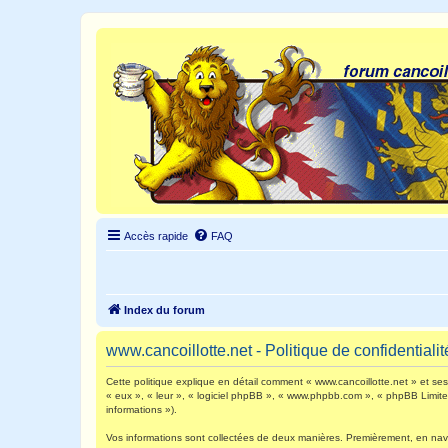
Accès rapide
FAQ
Index du forum
www.cancoillotte.net - Politique de confidentialit
Cette politique explique en détail comment « www.cancoillotte.net » et ses s
« eux », « leur », « logiciel phpBB », « www.phpbb.com », « phpBB Limited 
informations »).
Vos informations sont collectées de deux manières. Premièrement, en navigu