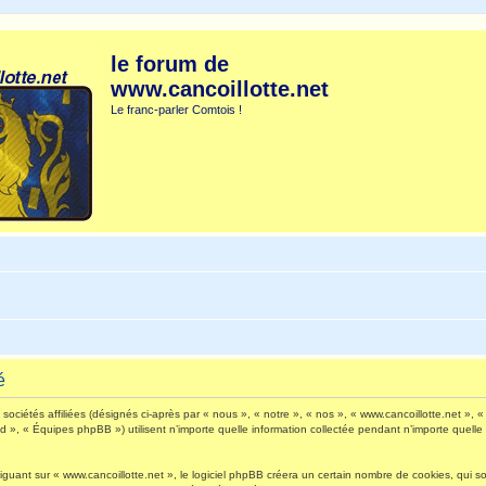
le forum de
www.cancoillotte.net
Le franc-parler Comtois !
é
ociétés affiliées (désignés ci-après par « nous », « notre », « nos », « www.cancoillotte.net », « 
», « Équipes phpBB ») utilisent n’importe quelle information collectée pendant n’importe quelle s
ant sur « www.cancoillotte.net », le logiciel phpBB créera un certain nombre de cookies, qui sont