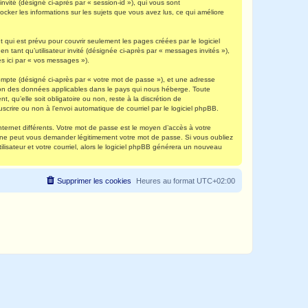
invité (désigné ci-après par « session-id »), qui vous sont
ocker les informations sur les sujets que vous avez lus, ce qui améliore
qui est prévu pour couvrir seulement les pages créées par le logiciel
 tant qu’utilisateur invité (désignée ci-après par « messages invités »),
s ici par « vos messages »).
compte (désigné ci-après par « votre mot de passe »), et une adresse
ection des données applicables dans le pays qui nous héberge. Toute
, qu’elle soit obligatoire ou non, reste à la discrétion de
scrire ou non à l’envoi automatique de courriel par le logiciel phpBB.
nternet différents. Votre mot de passe est le moyen d’accès à votre
e ne peut vous demander légitimement votre mot de passe. Si vous oubliez
lisateur et votre courriel, alors le logiciel phpBB générera un nouveau
Supprimer les cookies
Heures au format
UTC+02:00