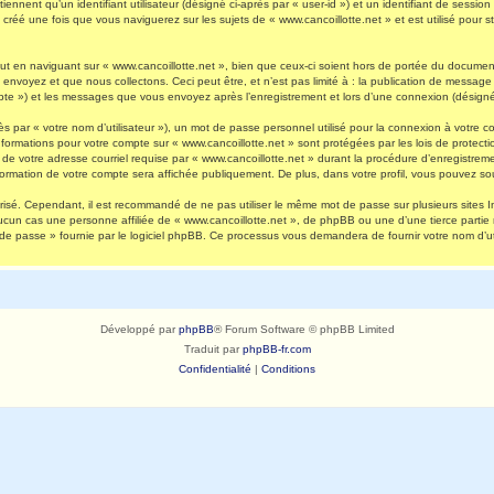
nnent qu’un identifiant utilisateur (désigné ci-après par « user-id ») et un identifiant de session 
réé une fois que vous naviguerez sur les sujets de « www.cancoillotte.net » et est utilisé pour st
 en naviguant sur « www.cancoillotte.net », bien que ceux-ci soient hors de portée du document 
oyez et que nous collectons. Ceci peut être, et n’est pas limité à : la publication de message en
ompte ») et les messages que vous envoyez après l’enregistrement et lors d’une connexion (désigné
s par « votre nom d’utilisateur »), un mot de passe personnel utilisé pour la connexion à votre 
s informations pour votre compte sur « www.cancoillotte.net » sont protégées par les lois de prot
de votre adresse courriel requise par « www.cancoillotte.net » durant la procédure d’enregistrement
formation de votre compte sera affichée publiquement. De plus, dans votre profil, vous pouvez sou
urisé. Cependant, il est recommandé de ne pas utiliser le même mot de passe sur plusieurs sites I
ucun cas une personne affiliée de « www.cancoillotte.net », de phpBB ou une d’une tierce parti
 de passe » fournie par le logiciel phpBB. Ce processus vous demandera de fournir votre nom d’uti
Développé par
phpBB
® Forum Software © phpBB Limited
Traduit par
phpBB-fr.com
Confidentialité
|
Conditions