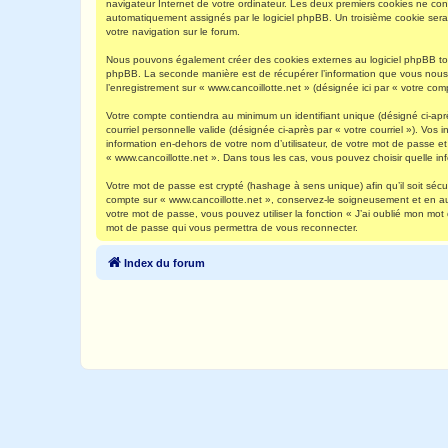
navigateur Internet de votre ordinateur. Les deux premiers cookies ne contie
automatiquement assignés par le logiciel phpBB. Un troisième cookie sera c
votre navigation sur le forum.
Nous pouvons également créer des cookies externes au logiciel phpBB tout
phpBB. La seconde manière est de récupérer l’information que vous nous env
l’enregistrement sur « www.cancoillotte.net » (désignée ici par « votre c
Votre compte contiendra au minimum un identifiant unique (désigné ci-aprè
courriel personnelle valide (désignée ci-après par « votre courriel »). Vo
information en-dehors de votre nom d’utilisateur, de votre mot de passe et 
« www.cancoillotte.net ». Dans tous les cas, vous pouvez choisir quelle in
Votre mot de passe est crypté (hashage à sens unique) afin qu’il soit séc
compte sur « www.cancoillotte.net », conservez-le soigneusement et en a
votre mot de passe, vous pouvez utiliser la fonction « J’ai oublié mon mot
mot de passe qui vous permettra de vous reconnecter.
Index du forum