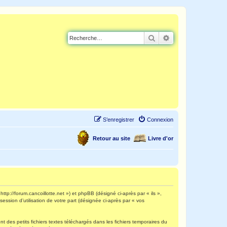
Rechercher
Recherche avancé
S’enregistrer
Connexion
Retour au site
Livre d'or
http://forum.cancoillotte.net ») et phpBB (désigné ci-après par « ils »,
ession d’utilisation de votre part (désignée ci-après par « vos
 des petits fichiers textes téléchargés dans les fichiers temporaires du